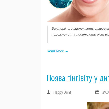
Бактерії, що викликають захворю
порожнини та посилюють ріст вір
Read More →
Поява гінгівіту у д
Happy Dent
29.0