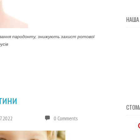
НАША
вання пародонту, знижують захист ротової
усів
итини
СТОМА
7.2022
0 Comments