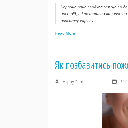
Червоне вино згадується ще за дав
настрій, а і позитивно впливає на
розвитку карієсу.
Read More →
Як позбавитись пож
Happy Dent
29.0