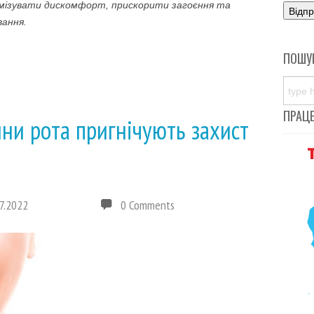
імізувати дискомфорт, прискорити загоєння та
вання.
ПОШУ
ПРАЦ
ини рота пригнічують захист
7.2022
0 Comments