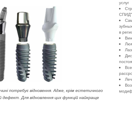
услуг
Стр
СПИД" 
Сам
зубны
в реги
Вин
Лю
Лаз
Дис
посто
Все
рассро
Леч
Воз
модиф
ичині потребує відновення. Адже, крім естетичного
й дефект. Для відновлення цих функцій найкраще