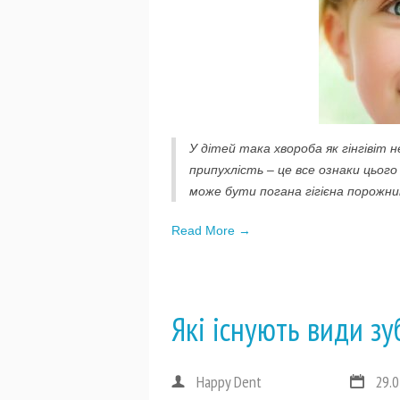
У дітей така хвороба як гінгівіт н
припухлість – це все ознаки цьог
може бути погана гігієна порожни
Read More →
Які існують види зу
Happy Dent
29.0