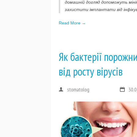
домашній догляд допоможуть мін
захистити імплантати від інфіку
Read More →
Як бактерії порожн
від росту вірусів
stomatolog
30.0