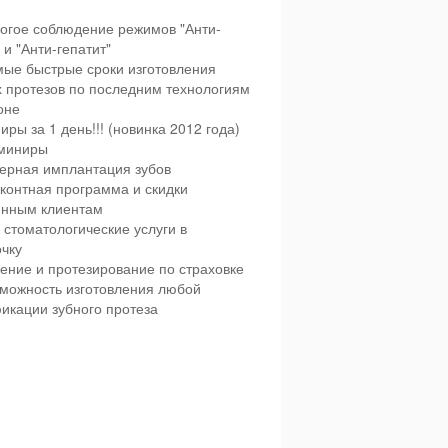
огое соблюдение режимов "Анти-
и "Анти-гепатит"
ые быстрые сроки изготовления
х протезов по последним технологиям
оне
иры за 1 день!!! (новинка 2012 года)
миниры
ерная имплантация зубов
контная программа и скидки
янным клиентам
 стоматологические услуги в
чку
ение и протезирование по страховке
можность изготовления любой
икации зубного протеза