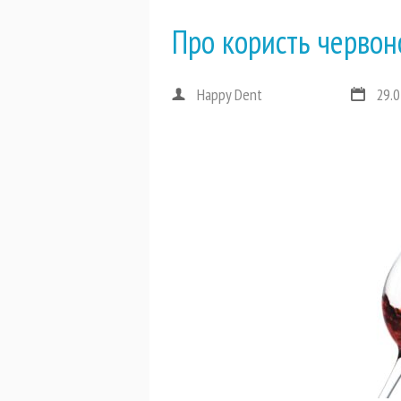
Про користь червон
Happy Dent
29.0