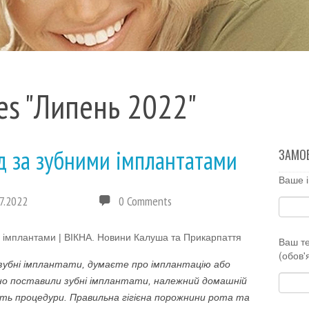
es "Липень 2022"
д за зубними імплантатами
ЗАМО
Ваше і
7.2022
0 Comments
Ваш т
(обов'
убні імплантати, думаєте про імплантацію або
но поставили зубні імплантати, належний домашній
сть процедури. Правильна гігієна порожнини рота та