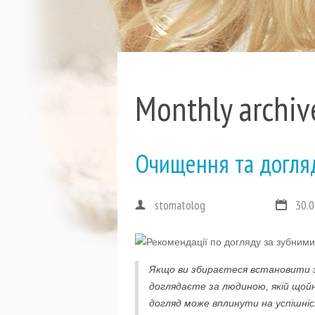
Monthly archiv
Очищення та догля
stomatolog
30.0
Якщо ви збираєтеся встановити з
доглядаєте за людиною, якій щой
догляд може вплинути на успішні