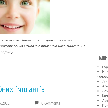
е є рідкістю. Запалені ясна, кровоточивість і
о захворювання Основною причиною його виникнення
ни роту.
НАШИ
Гар
Инд
челов
Дос
бних імплантів
Аб
Леч
Кач
Лаз
7.2022
0 Comments
Пол