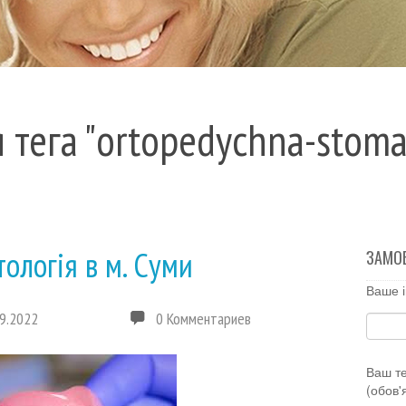
 тега "ortopedychna-stoma
ологія в м. Суми
ЗАМО
Ваше і
9.2022
0 Комментариев
Ваш т
(обов'