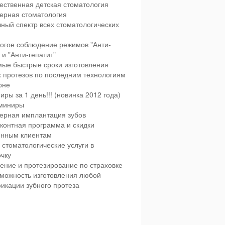
ественная детская стоматология
ерная стоматология
ный спектр всех стоматологических
огое соблюдение режимов "Анти-
и "Анти-гепатит"
ые быстрые сроки изготовления
х протезов по последним технологиям
оне
иры за 1 день!!! (новинка 2012 года)
миниры
ерная имплантация зубов
контная программа и скидки
янным клиентам
 стоматологические услуги в
чку
ение и протезирование по страховке
можность изготовления любой
икации зубного протеза