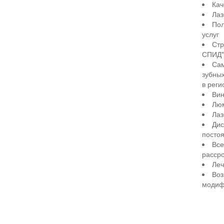
Кач
Лаз
Пол
услуг
Стр
СПИД" 
Сам
зубны
в реги
Вин
Лю
Лаз
Дис
посто
Все
рассро
Леч
Воз
модиф