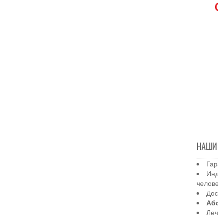
НАШИ
Гар
Инд
челов
Дос
Аб
Леч