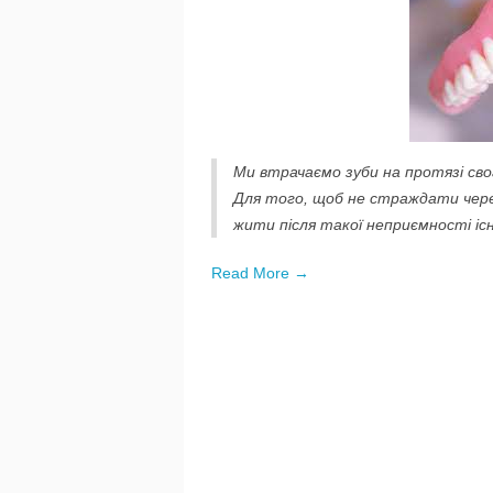
Ми втрачаємо зуби на протязі сво
Для того, щоб не страждати чере
жити після такої неприємності і
Read More →