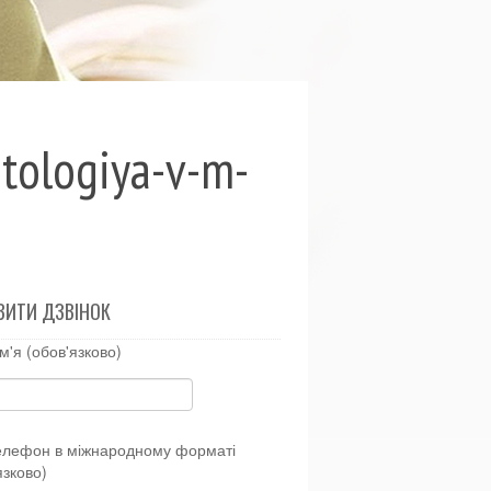
tologiya-v-m-
ВИТИ ДЗВІНОК
м'я (обов'язково)
елефон в міжнародному форматі
язково)