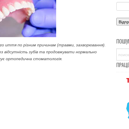
ПОШУ
го иття по різним причинам (травми, захворювання).
з відсутність зубів та продовжувати нормально
снує ортопедична стоматологія.
ПРАЦ