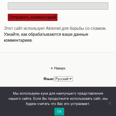
Этот сайт использует Akismet для борьбы со спамом.
Узнайте, как обрабатываются ваши данные
комментариев
.
Наверх
Язык:
Мобильн.
Компьютерная
Мы используем куки для наилучшего представления
нашего сайта. Если Вы продолжите использовать сайт, мы
будем считать что Вас это устраивает.
Стоматолог Сумы, стоматологические клиники Сумы, детская стоматология в
Сумах. | Частная стоматология Сумы
Ok