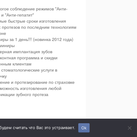
огое соблюдение режимов "Анти-
и "Анти-гепатит"
ые быстрые сроки изготовления
х протезов по последним технологиям
оне
иры за 1 день!!! (новинка 2012 года)
миниры
ерная имплантация зубов
контная программа и скидки
янным клиентам
 стоматологические услуги в
чку
ение и протезирование по страховке
можность изготовления любой
икации зубного протеза
етская и взрослая стоматология в городе Сумы.
дем считать что Вас это устраивает.
Ok