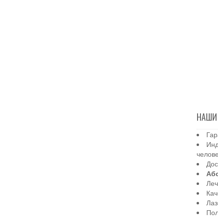
НАШИ
Гар
Инд
челов
Дос
Аб
Леч
Кач
Лаз
Пол