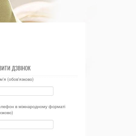
ВИТИ ДЗВІНОК
м'я (обов'язково)
елефон в міжнародному форматі
язково)