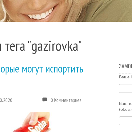
 тега "gazirovka"
торые могут испортить
ЗАМО
Ваше і
0.2020
0 Комментариев
Ваш т
(обов'