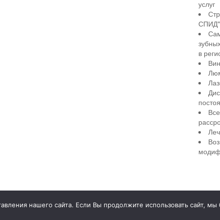
услуг
Стр
СПИД" 
Сам
зубны
в реги
Вин
Лю
Лаз
Дис
посто
Все
рассро
Леч
Воз
модиф
illiant Smile
Д
вления нашего сайта. Если Вы продолжите использовать сайт, мы бу