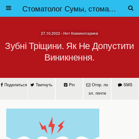
Стоматолог Сумы, стоматологические клиники Сумы, детская стоматология в Сумах. | Частная стоматология Сумы
27.10.2022 • Нет Комментариев
Зубні Тріщини. Як Не Допустити
Виникнення.
Поделиться
Твитнуть
Pin
Отпр. по
SMS
эл. почте