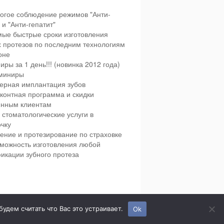
огое соблюдение режимов "Анти-
и "Анти-гепатит"
ые быстрые сроки изготовления
х протезов по последним технологиям
оне
иры за 1 день!!! (новинка 2012 года)
миниры
ерная имплантация зубов
контная программа и скидки
янным клиентам
 стоматологические услуги в
чку
ение и протезирование по страховке
можность изготовления любой
икации зубного протеза
етская и взрослая стоматология в городе Сумы.
дем считать что Вас это устраивает.
Ok