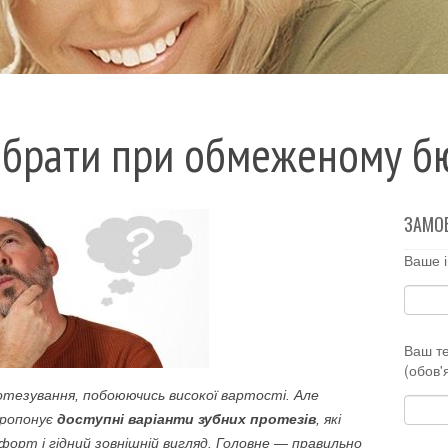
ибрати при обмеженому б
ЗАМО
Ваше і
Ваш т
(обов'
отезування, побоюючись високої вартості. Але
пропонує
доступні варіанти зубних протезів
, які
орт і гідний зовнішній вигляд. Головне — правильно