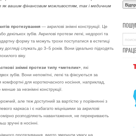
е як вашим фінансовим можливостям, так і медичним
ПОШУ
антів протезування
— акрилові знімні конструкції. Це
о декількох зубів. Акрилові протези легкі, недорогі та
андартну форму та можуть трохи поступатися в естетиці
му догляді служать до 3–5 років. Вони ідеально підходять
ПРАЦ
охилого віку.
асткові знімні протези типу «метелик»
, які
вох зубів. Вони непомітні, легкі та фіксуються за
 комфортні для короткочасного носіння, наприклад,
 менше за незнімні конструкції.
рожчий, але теж доступний за вартістю у порівнянні з
евого каркаса і є набагато міцнішими за акрилові
івномірно розподіляють навантаження, не перекривають
ьш зручні в носінні.
німного протезування, варто звернути увагу на