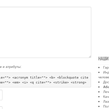
НАШИ
и и атрибуты:
Гар
Инд
челов
le=""> <acronym title=""> <b> <blockquote cite
Дос
me=""> <em> <i> <q cite=""> <strike> <strong>
Аб
Леч
Кач
Лаз
Пол