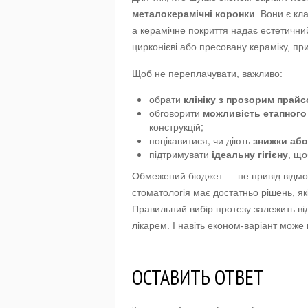
металокерамічні коронки
. Вони є кл
а керамічне покриття надає естетични
цирконієві або пресовану кераміку, п
Щоб не переплачувати, важливо:
обрати
клініку з прозорим прай
обговорити
можливість етапного
конструкцій;
поцікавитися, чи діють
знижки або
підтримувати
ідеальну гігієну
, що
Обмежений бюджет — не привід відмов
стоматологія має достатньо рішень, як
Правильний вибір протезу залежить від
лікарем. І навіть економ-варіант може 
ОСТАВИТЬ ОТВЕТ