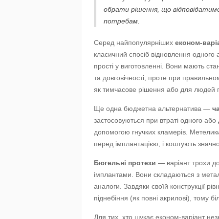
обрати рішення, що відповідатим
потребам.
Серед найпопулярніших
економ-варі
класичний спосіб відновлення одного аб
прості у виготовленні. Вони мають ст
та довговічності, проте при правильно
як тимчасове рішення або для людей п
Ще одна бюджетна альтернатива —
ч
застосовуються при втраті одного або д
допомогою гнучких кламерів. Метелики
перед імплантацією, і коштують значно
Бюгельні протези
— варіант трохи до
імплантами. Вони складаються з метал
аналоги. Завдяки своїй конструкції р
піднебіння (як повні акрилові), тому біл
Для тих, хто шукає економ-варіант нез