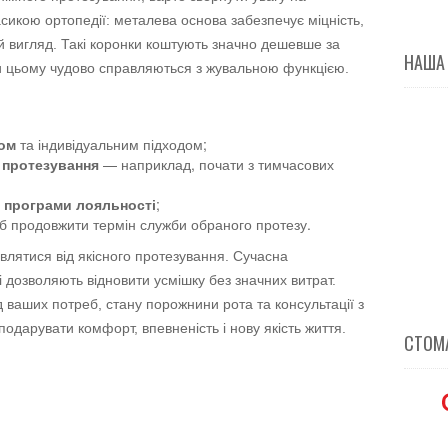
асикою ортопедії: металева основа забезпечує міцність,
й вигляд. Такі коронки коштують значно дешевше за
НАША
ри цьому чудово справляються з жувальною функцією.
сом
та індивідуальним підходом;
 протезування
— наприклад, почати з тимчасових
 програми лояльності
;
б продовжити термін служби обраного протезу.
лятися від якісного протезування. Сучасна
і дозволяють відновити усмішку без значних витрат.
 ваших потреб, стану порожнини рота та консультації з
подарувати комфорт, впевненість і нову якість життя.
СТОМА