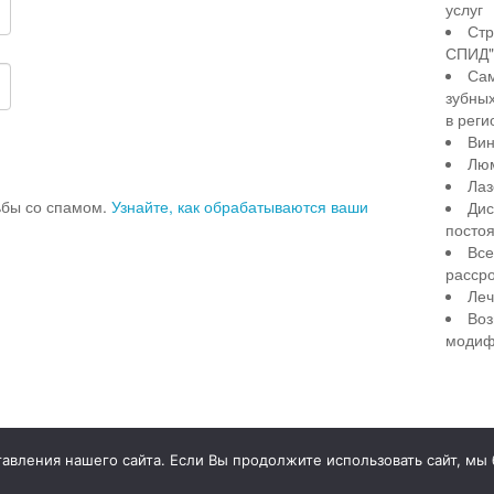
услуг
Стр
СПИД" 
Сам
зубны
в реги
Вин
Лю
Лаз
рьбы со спамом.
Узнайте, как обрабатываются ваши
Дис
посто
Все
рассро
Леч
Воз
модиф
illiant Smile
Д
вления нашего сайта. Если Вы продолжите использовать сайт, мы бу