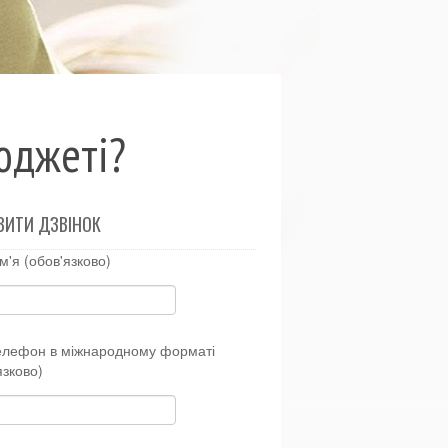
юджеті?
ВИТИ ДЗВІНОК
м'я (обов'язково)
елефон в міжнародному форматі
язково)