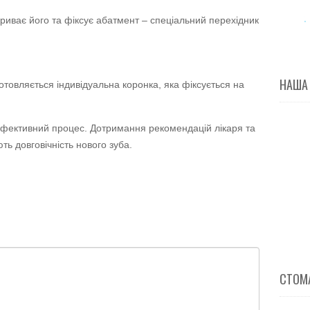
криває його та фіксує абатмент – спеціальний перехідник
НАША
готовляється індивідуальна коронка, яка фіксується на
ефективний процес. Дотримання рекомендацій лікаря та
ть довговічність нового зуба.
СТОМА