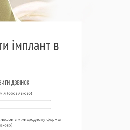
ти імплант в
ВИТИ ДЗВІНОК
м'я (обов'язково)
елефон в міжнародному форматі
язково)