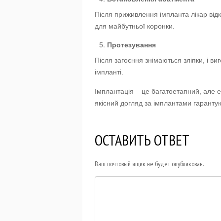
Після приживлення імпланта лікар від
для майбутньої коронки.
Протезування
Після загоєння знімаються зліпки, і ви
імпланті.
Імплантація – це багатоетапний, але 
якісний догляд за імплантами гарантую
ОСТАВИТЬ ОТВЕТ
Ваш почтовый ящик не будет опубликован.