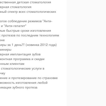
ественная детская стоматология
ерная стоматология
ный спектр всех стоматологических
огое соблюдение режимов "Анти-
и "Анти-гепатит"
ые быстрые сроки изготовления
х протезов по последним технологиям
оне
иры за 1 день!!! (новинка 2012 года)
миниры
ерная имплантация зубов
контная программа и скидки
янным клиентам
 стоматологические услуги в
чку
ение и протезирование по страховке
можность изготовления любой
икации зубного протеза