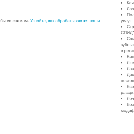
Кач
Лаз
Пол
рьбы со спамом.
Узнайте, как обрабатываются ваши
услуг
Стр
СПИД" 
Сам
зубны
в реги
Вин
Лю
Лаз
Дис
посто
Все
рассро
Леч
Воз
модиф