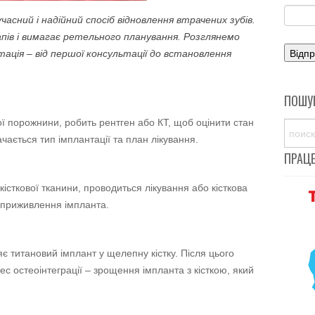
часний і надійний спосіб відновлення втрачених зубів.
пів і вимагає ретельного планування. Розглянемо
тація – від першої консультації до встановлення
ПОШУ
ої порожнини, робить рентген або КТ, щоб оцінити стан
ачається тип імплантації та план лікування.
ПРАЦ
кісткової тканини, проводиться лікування або кісткова
 приживлення імпланта.
яє титановий імплант у щелепну кістку. Після цього
с остеоінтеграції – зрощення імпланта з кісткою, який