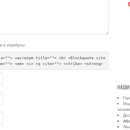
и и атрибуты:
le=""> <acronym title=""> <b> <blockquote cite
me=""> <em> <i> <q cite=""> <strike> <strong>
НАШИ
Гар
Инд
челов
Дос
Аб
Леч