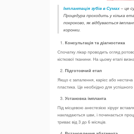
Імплантація зубів в Сумах
– це су
Процедура проходить у кілька ета
покроково, як відбувається імплан
коронки.
Консультація та діагностика
Спочатку лікар проводить огляд ротов
кісткової тканини. На цьому етапі визн
Підготовчий етап
Якщо є запалення, карієс або нестача 
пластика. Це необхідно для успішного
Установка імпланта
Під місцевою анестезією хірург вставл
накладаються шви, і починається проце
триває від 3 до 6 місяців.
Встановлення абатмента