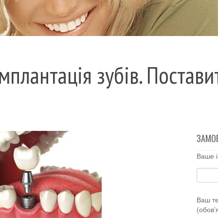
мплантація зубів. Постави
ЗАМО
Ваше і
Ваш т
(обов'