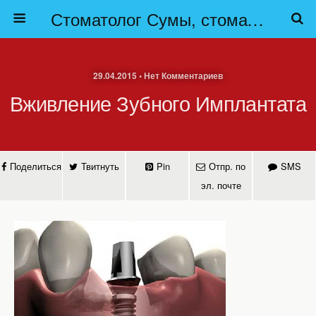
Стоматолог Сумы, стоматологические клиники Сумы, детская стоматология в Сумах. | Частная стоматология Сумы
29.04.2015 • Нет Комментариев
Вживление Зубного Имплантата
Поделиться
Твитнуть
Pin
Отпр. по
SMS
эл. почте