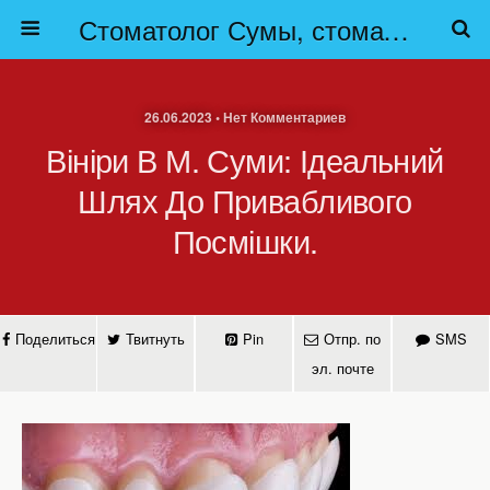
Стоматолог Сумы, стоматологические клиники Сумы, детская стоматология в Сумах. | Частная стоматология Сумы
26.06.2023 • Нет Комментариев
Вініри В М. Суми: Ідеальний
Шлях До Привабливого
Посмішки.
Поделиться
Твитнуть
Pin
Отпр. по
SMS
эл. почте