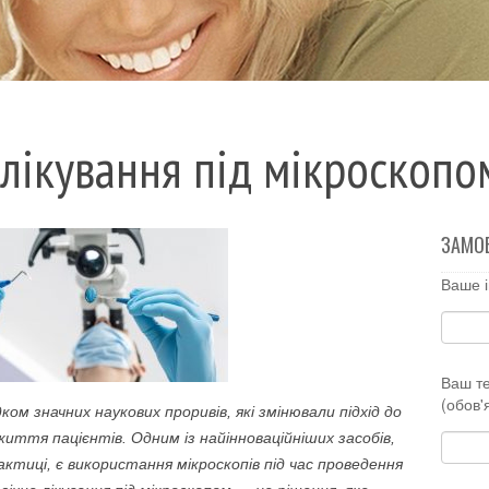
 лікування під мікроскопо
ЗАМО
Ваше і
Ваш т
(обов'
м значних наукових проривів, які змінювали підхід до
иття пацієнтів. Одним із найінноваційніших засобів,
ктиці, є використання мікроскопів під час проведення