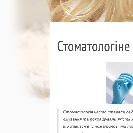
Стоматологіне
Стоматологія часто ставала свідко
лікування та покращували якість ж
що з’явився в стоматологічній пра