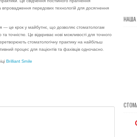
практики. Це свідчення постійного прагнення
а впровадження передових технологій для досягнення
НАША
ня — це крок у майбутнє, що дозволяє стоматологам
та точністю. Це відкриває нові можливості для точного
і перетворюють стоматологічну практику на найбільш
вний процес для пацієнтів та фахівців одночасно.
іці
Brilliant Smile
СТОМА