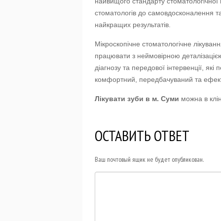
найвищого стандарту стоматологічної 
стоматологів до самовдосконалення т
найкращих результатів.
Мікроскопічне стоматологічне лікуван
працювати з неймовірною деталізацією 
діагнозу та передової інтервенції, як
комфортний, передбачуваний та ефекти
Лікувати зуби в м. Суми
можна в клін
ОСТАВИТЬ ОТВЕТ
Ваш почтовый ящик не будет опубликован.