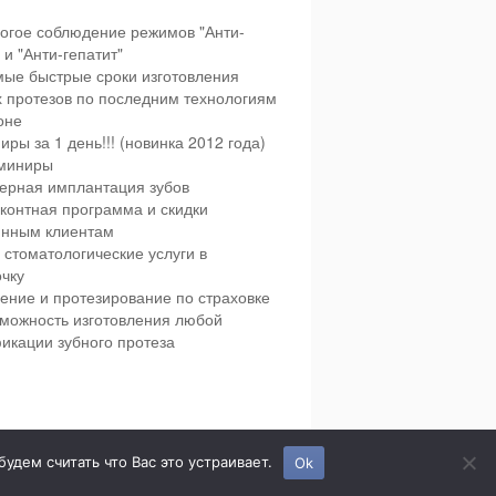
огое соблюдение режимов "Анти-
и "Анти-гепатит"
ые быстрые сроки изготовления
х протезов по последним технологиям
оне
иры за 1 день!!! (новинка 2012 года)
миниры
ерная имплантация зубов
контная программа и скидки
янным клиентам
 стоматологические услуги в
чку
ение и протезирование по страховке
можность изготовления любой
икации зубного протеза
етская и взрослая стоматология в городе Сумы.
дем считать что Вас это устраивает.
Ok