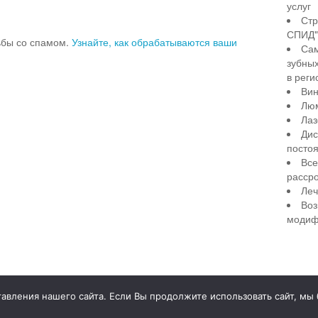
услуг
Стр
СПИД" 
рьбы со спамом.
Узнайте, как обрабатываются ваши
Сам
зубны
в реги
Вин
Лю
Лаз
Дис
посто
Все
рассро
Леч
Воз
модиф
illiant Smile
Д
вления нашего сайта. Если Вы продолжите использовать сайт, мы бу