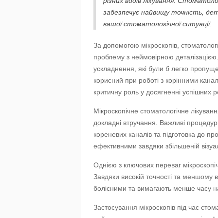
різних видів лікування. Стоматоло
забезпечує найвищу точність, де
вашої стоматологічної ситуації.
За допомогою мікроскопів, стоматолог
проблему з неймовірною деталізацією.
ускладнення, які були б легко пропуще
корисний при роботі з корінними канал
критичну роль у досягненні успішних ре
Мікроскопічне стоматологічне лікуванн
докладні втручання. Важливі процедури
кореневих каналів та підготовка до п
ефективними завдяки збільшеній візуалі
Однією з ключових переваг мікроскопіч
Завдяки високій точності та меншому 
болісними та вимагають менше часу н
Застосування мікроскопів під час сто