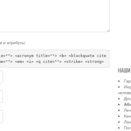
и и атрибуты:
le=""> <acronym title=""> <b> <blockquote cite
me=""> <em> <i> <q cite=""> <strike> <strong>
НАШИ
Гар
Инд
челов
Дос
Аб
Леч
Кач
Лаз
Пол