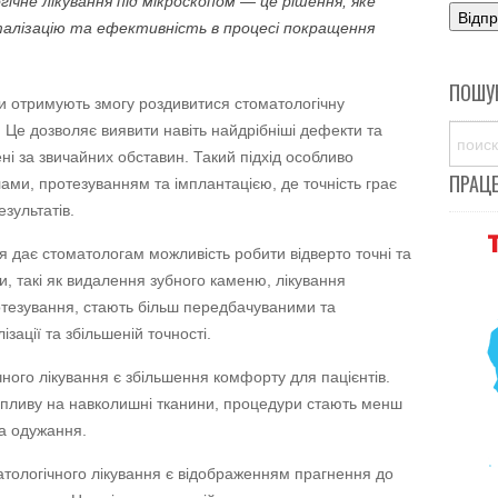
гічне лікування під мікроскопом — це рішення, яке
талізацію та ефективність в процесі покращення
ПОШУ
и отримують змогу роздивитися стоматологічну
 Це дозволяє виявити навіть найдрібніші дефекти та
ні за звичайних обставин. Такий підхід особливо
ПРАЦ
ами, протезуванням та імплантацією, де точність грає
зультатів.
я дає стоматологам можливість робити відверто точні та
, такі як видалення зубного каменю, лікування
ротезування, стають більш передбачуваними та
зації та збільшеній точності.
ного лікування є збільшення комфорту для пацієнтів.
впливу на навколишні тканини, процедури стають менш
а одужання.
матологічного лікування є відображенням прагнення до