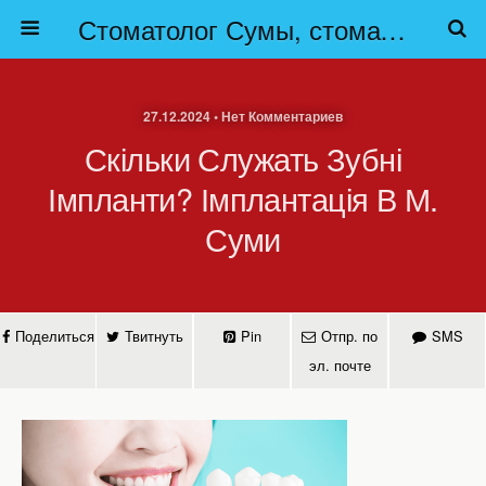
Стоматолог Сумы, стоматологические клиники Сумы, детская стоматология в Сумах. | Частная стоматология Сумы
27.12.2024 • Нет Комментариев
Скільки Служать Зубні
Імпланти? Імплантація В М.
Суми
Поделиться
Твитнуть
Pin
Отпр. по
SMS
эл. почте