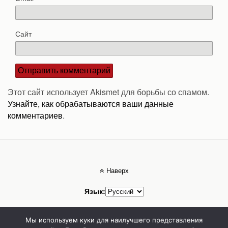
Сайт
Этот сайт использует Akismet для борьбы со спамом.
Узнайте, как обрабатываются ваши данные
комментариев
.
Наверх
Язык:
Мобильн.
Компьютерная
Мы используем куки для наилучшего представления