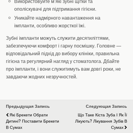
Використовуйте м’які зубні щітки та
ополіскувачі для підтримання гігієни.
Уникайте надмірного навантаження на
імпланти, особливо жорсткої їжі.
Зубні імпланти можуть служити десятиліттями,
забезпечуючи комфорт і гарну посмішку. Головне —
відповідальний підхід до вибору клініки, правильна
гігієна та регулярний нагляд у стоматолога. Дбайте
про імпланти, і вони служитимуть вам довгі роки, не
завдаючи жодних незручностей.
Предыдущая Запись
Следующая Запись
Які Брекети Обрати
Що Таке Кіста Зуба І Як Її
Дитині? Поставити Брекети
Лікують? Лікування Зубів В
В Сумах
Сумах