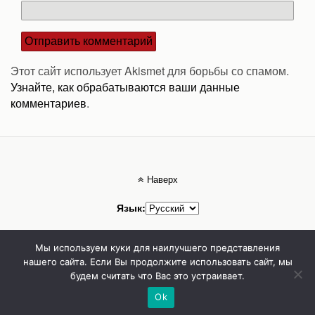
Этот сайт использует Akismet для борьбы со спамом.
Узнайте, как обрабатываются ваши данные
комментариев
.
Наверх
Язык:
Мобильн.
Компьютерная
Мы используем куки для наилучшего представления
нашего сайта. Если Вы продолжите использовать сайт, мы
будем считать что Вас это устраивает.
Стоматолог Сумы, стоматологические клиники Сумы, детская стоматология в
Сумах. | Частная стоматология Сумы
Ok