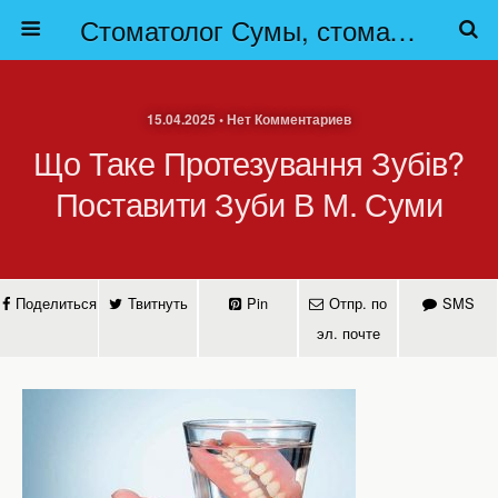
Стоматолог Сумы, стоматологические клиники Сумы, детская стоматология в Сумах. | Частная стоматология Сумы
15.04.2025 • Нет Комментариев
Що Таке Протезування Зубів?
Поставити Зуби В М. Суми
Поделиться
Твитнуть
Pin
Отпр. по
SMS
эл. почте