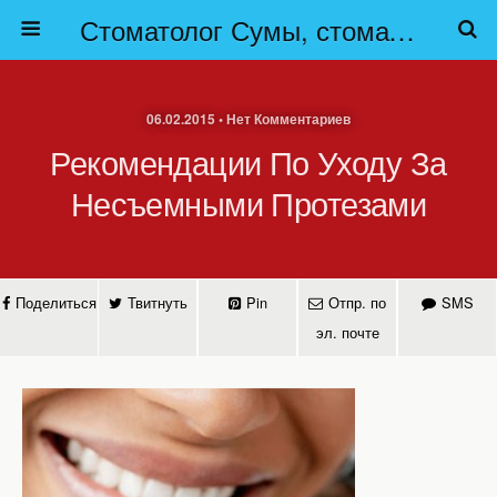
Стоматолог Сумы, стоматологические клиники Сумы, детская стоматология в Сумах. | Частная стоматология Сумы
06.02.2015 • Нет Комментариев
Рекомендации По Уходу За
Несъемными Протезами
Поделиться
Твитнуть
Pin
Отпр. по
SMS
эл. почте