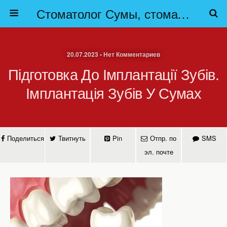
Стоматолог Сумы, стоматологические клиники Сумы, детская стоматология в Сумах. | Частная стоматология Сумы
20.07.2023 • Нет Комментариев
Підготовка До Імплантації Зубів.
Імплантація Зубів У Сумах
Поделиться
Твитнуть
Pin
Отпр. по
SMS
эл. почте