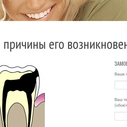
 причины его возникнове
ЗАМО
Ваше і
Ваш т
(обов'