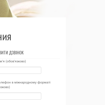
ния
ВИТИ ДЗВІНОК
м'я (обов'язково)
елефон в міжнародному форматі
язково)