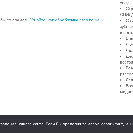
услуг
Стр
СПИД" 
рьбы со спамом.
Узнайте, как обрабатываются ваши
Сам
зубны
в реги
Вин
Лю
Лаз
Дис
посто
Все
рассро
Леч
Воз
модиф
illiant Smile
Д
вления нашего сайта. Если Вы продолжите использовать сайт, мы бу