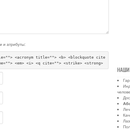
и и атрибуты:
le=""> <acronym title=""> <b> <blockquote cite
me=""> <em> <i> <q cite=""> <strike> <strong>
НАШИ
Гар
Инд
челов
Дос
Аб
Леч
Кач
Лаз
Пол