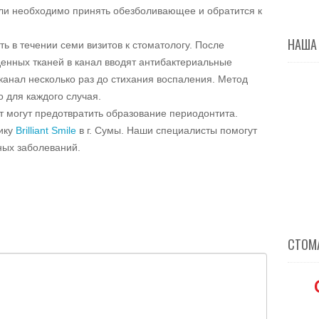
оли необходимо принять обезболивающее и обратится к
НАША
ь в течении семи визитов к стоматологу. После
енных тканей в канал вводят антибактериальные
канал несколько раз до стихания воспаления. Метод
 для каждого случая.
 могут предотвратить образование периодонтита.
ику
Brilliant Smile
в г. Сумы. Наши специалисты помогут
ных заболеваний.
СТОМА