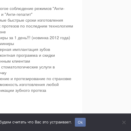
огое соблюдение режимов "Анти-
и "Анти-гепатит"
ые быстрые сроки изготовления
х протезов по последним технологиям
оне
иры за 1 день!!! (новинка 2012 года)
миниры
ерная имплантация зубов
контная программа и скидки
янным клиентам
 стоматологические услуги в
чку
ение и протезирование по страховке
можность изготовления любой
икации зубного протеза
етская и взрослая стоматология в городе Сумы.
дем считать что Вас это устраивает.
Ok