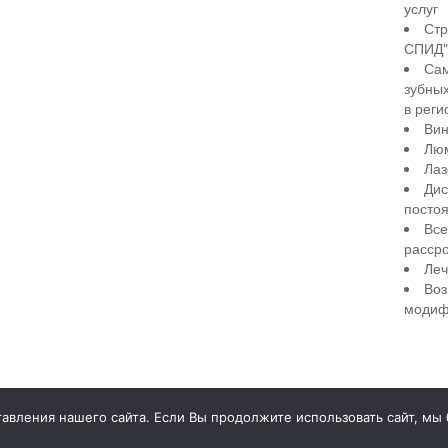
услуг
Стр
СПИД" 
Сам
зубны
в реги
Вин
Лю
Лаз
Дис
посто
Все
рассро
Леч
Воз
модиф
illiant Smile
Д
вления нашего сайта. Если Вы продолжите использовать сайт, мы бу