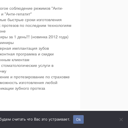
огое соблюдение режимов "Анти-
и "Анти-гепатит"
ые быстрые сроки изготовления
х протезов по последним технологиям
оне
иры за 1 день!!! (новинка 2012 года)
миниры
ерная имплантация зубов
контная программа и скидки
янным клиентам
 стоматологические услуги в
чку
ение и протезирование по страховке
можность изготовления любой
икации зубного протеза
етская и взрослая стоматология в городе Сумы.
дем считать что Вас это устраивает.
Ok