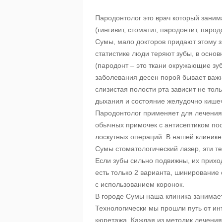
Пародонтолог это врач который заним
(гингивит, стоматит, пародонтит, парод
Сумы, мало докторов придают этому зн
статистике люди теряют зубы, в основ
(пародонт – это ткани окружающие зу
заболевания десен порой бывает важн
слизистая полости рта зависит не тол
дыхания и состояние желудочно кишеч
Пародонтолог применяет для лечения
обычных примочек с антисептиком пос
лоскутных операций. В нашей клинике
Сумы стоматологический лазер, эти т
Если зубы сильно подвижны, их прихо
есть только 2 варианта, шинирование
с использованием коронок.
В городе Сумы наша клиника занимает
Технологически мы прошли путь от ин
кюретажа. Каждая из методик лечени