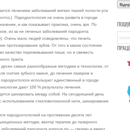
ается лечением заболеваний мягких тканей полости рта
онтоз,).
Пародонтология не очень развита в городе
ПОШУ
ачение, и как показывает практика, очень зря. По
ном, из за не леченых заболеваний пародонта
б). Очень мало людей осведомлены, что лечить
ее протезирования зубов. От того в каком состоянии
ПРАЦ
ько качество пережевывания пиши, но и свежесть
ного тракта.
 десен самые разнообразные методики и технологии, от
ле снятия зубного камня, до лечения лазером и
 пародонтологи используют единственный в городе
ехнологии дают 100 % результаты лечения.
дится шинировать между собой. На сегодняшний день
 с использованием стекловолоконной нити, шинирование
ся пародонтологией на протяжении десяти лет.
ъекционных методик, вектор терапии до лазерного
я заболеваний пародонта хороша по — своему и имеет