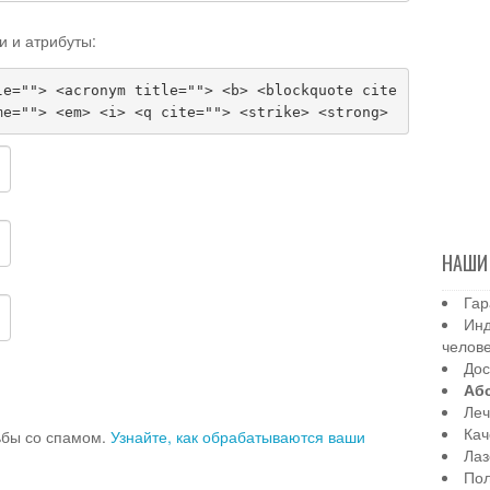
и и атрибуты:
le=""> <acronym title=""> <b> <blockquote cite
me=""> <em> <i> <q cite=""> <strike> <strong>
НАШИ
Гар
Инд
челов
Дос
Аб
Леч
Кач
рьбы со спамом.
Узнайте, как обрабатываются ваши
Лаз
Пол