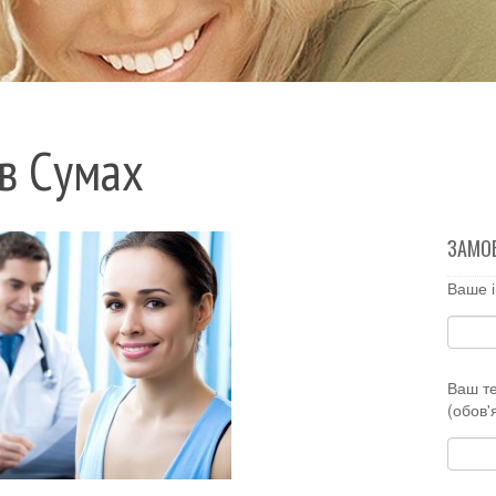
в Сумах
ЗАМО
Ваше і
Ваш т
(обов'