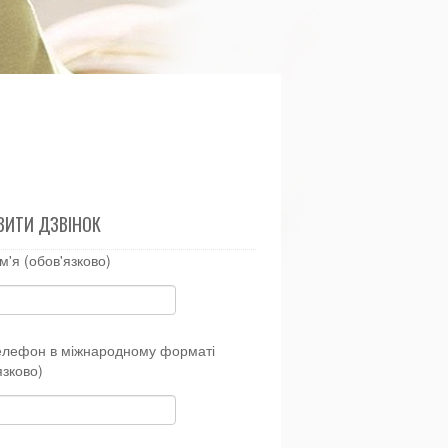
ВИТИ ДЗВІНОК
м'я (обов'язково)
елефон в міжнародному форматі
язково)