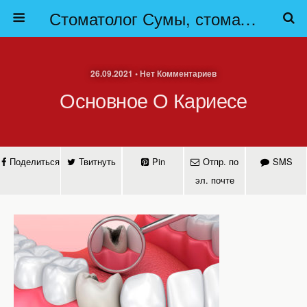
Стоматолог Сумы, стоматологические клиники Сумы, детская стоматология в Сумах. | Частная стоматология Сумы
26.09.2021 • Нет Комментариев
Основное О Кариесе
Поделиться
Твитнуть
Pin
Отпр. по
SMS
эл. почте