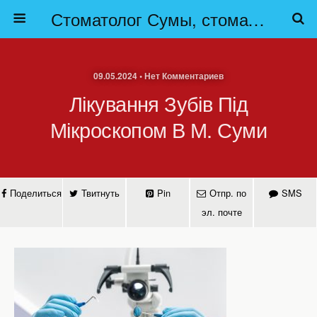
Стоматолог Сумы, стоматологические клиники Сумы, детская стоматология в Сумах. | Частная стоматология Сумы
09.05.2024 • Нет Комментариев
Лікування Зубів Під
Мікроскопом В М. Суми
Поделиться
Твитнуть
Pin
Отпр. по
SMS
эл. почте