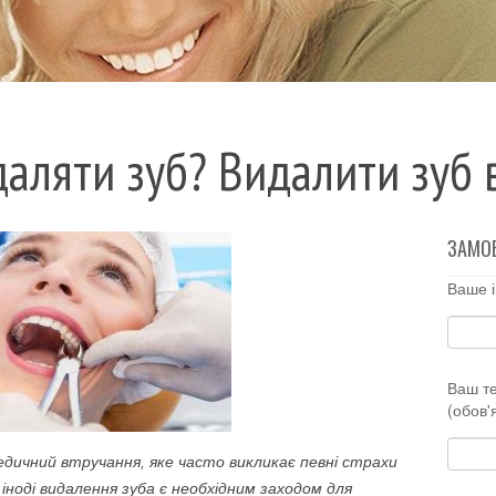
аляти зуб? Видалити зуб 
ЗАМО
Ваше і
Ваш т
(обов'
дичний втручання, яке часто викликає певні страхи
іноді видалення зуба є необхідним заходом для