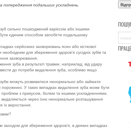
та попередження подальших ускладнень.
ПОШУ
 зуб сильно пошкоджений карієсом або іншими
 бути єдиним способом запобігти подальшому
падках серйозних захворювань ясен або кісткової
ПРАЦ
 необхідним для збереження здоров’я сусідніх зубів та
ння захворювання.
ння зуба в результаті травми, наприклад, від удару
вести до потреби видалення зуба, особливо якщо
 зуби можуть розвиватися ненормально або займати
 порожнині. У таких випадках видалення зуба може бути
проблем з прикусом, болем та іншими ускладненнями.
то видаляються через їхнє ненормальне розташування
я їх виростання.
ковим?
им заходом для збереження здоров’я, в деяких випадках