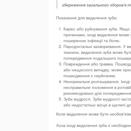
збереження загального здоров’я 
Показання для видалення зуба:
Карієс або руйнування зуба. Якщо
причинами, іноді видалення може
поширенню інфекції та болю.
Пародонтальні захворювання. У ви
тканини, видалення зуба може бути
попередження подальшого пошире
Повреждення або травма. Пошкодже
або нещасного випадку, може приз
пошкодження є серйозним.
Ненормальне розташування. Іноді
несправильне положення в ротовій
рекомендовано для попередження 
Зуби мудрості. Зуби мудрості час
або недостатньо місця в щелепі дл
Коли видалення може бути необов’яз
Хоча іноді видалення зуба є необхідн