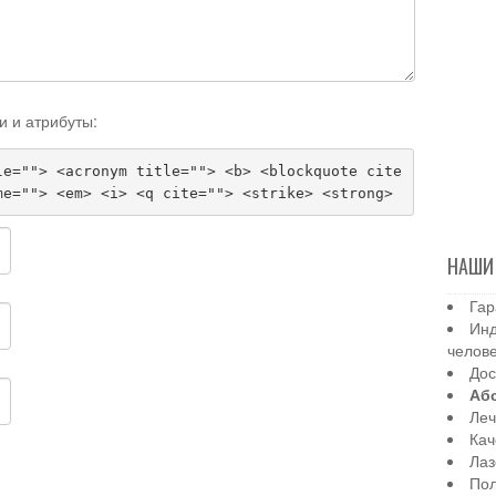
и и атрибуты:
le=""> <acronym title=""> <b> <blockquote cite
me=""> <em> <i> <q cite=""> <strike> <strong>
НАШИ
Гар
Инд
челов
Дос
Аб
Леч
Кач
Лаз
Пол