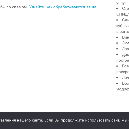
услуг
рьбы со спамом.
Узнайте, как обрабатываются ваши
Стр
СПИД" 
Сам
зубны
в реги
Вин
Лю
Лаз
Дис
посто
Все
рассро
Леч
Воз
модиф
illiant Smile
Д
вления нашего сайта. Если Вы продолжите использовать сайт, мы бу