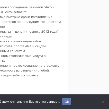
огое соблюдение режимов "Анти-
и "Анти-гепатит"
ые быстрые сроки изготовления
х протезов по последним технологиям
оне
иры за 1 день!!! (новинка 2012 года)
миниры
ерная имплантация зубов
контная программа и скидки
янным клиентам
 стоматологические услуги в
чку
ение и протезирование по страховке
можность изготовления любой
икации зубного протеза
етская и взрослая стоматология в городе Сумы.
дем считать что Вас это устраивает.
Ok