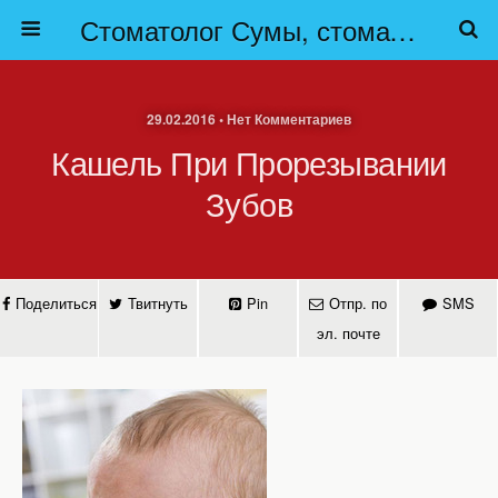
Стоматолог Сумы, стоматологические клиники Сумы, детская стоматология в Сумах. | Частная стоматология Сумы
29.02.2016 • Нет Комментариев
Кашель При Прорезывании
Зубов
Поделиться
Твитнуть
Pin
Отпр. по
SMS
эл. почте