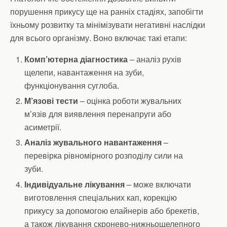
порушення прикусу ще на ранніх стадіях, запобігти
їхньому розвитку та мінімізувати негативні наслідки
для всього організму. Воно включає такі етапи:
Комп’ютерна діагностика
– аналіз рухів
щелепи, навантаження на зуби,
функціонування суглоба.
М’язові тести
– оцінка роботи жувальних
м’язів для виявлення перенапруги або
асиметрії.
Аналіз жувального навантаження
–
перевірка рівномірного розподілу сили на
зуби.
Індивідуальне лікування
– може включати
виготовлення спеціальних кап, корекцію
прикусу за допомогою елайнерів або брекетів,
а також лікування скронево-нижньощелепного