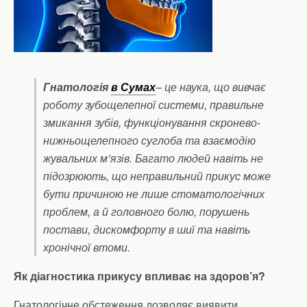
Гнатологія
в Сумах
– це наука, що вивчає
роботу зубощелепної системи, правильне
змикання зубів, функціонування скронево-
нижньощелепного суглоба та взаємодію
жувальних м’язів. Багато людей навіть не
підозрюють, що неправильний прикус може
бути причиною не лише стоматологічних
проблем, а й головного болю, порушень
постави, дискомфорту в шиї та навіть
хронічної втоми.
Як діагностика прикусу впливає на здоров’я?
Гнатологічне обстеження дозволяє виявити