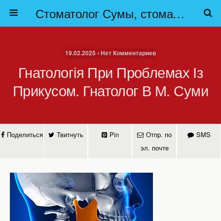
Стоматолог Сумы, стоматологические клиники Сумы, детская стоматология в Сумах. | Частная стоматология Сумы
19.02.2025 • Нет Комментариев
Гнатологія При Проблемах Із
Прикусом. Гнатолог В М. Суми
Поделиться
Твитнуть
Pin
Отпр. по
SMS
эл. почте