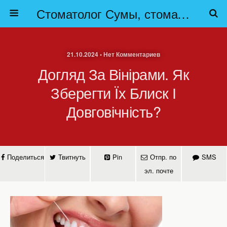
Стоматолог Сумы, стоматологические клиники Сумы, детская стоматология в Сумах. | Частная стоматология Сумы
21.10.2024 • Нет Комментариев
Догляд За Вінірами. Як
Зберегти Їх Блиск І
Довговічність?
Поделиться
Твитнуть
Pin
Отпр. по
SMS
эл. почте