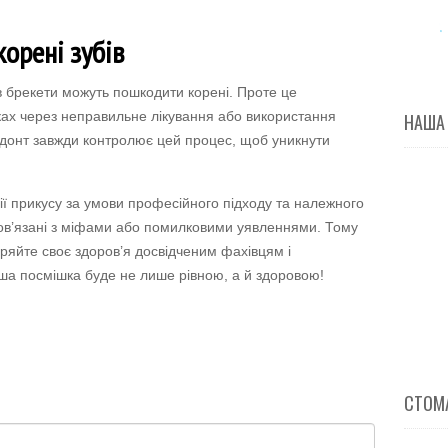
корені зубів
в брекети можуть пошкодити корені. Проте це
ках через неправильне лікування або використання
НАША
одонт завжди контролює цей процес, щоб уникнути
ї прикусу за умови професійного підходу та належного
 пов’язані з міфами або помилковими уявленнями. Тому
іряйте своє здоров’я досвідченим фахівцям і
ша посмішка буде не лише рівною, а й здоровою!
СТОМА