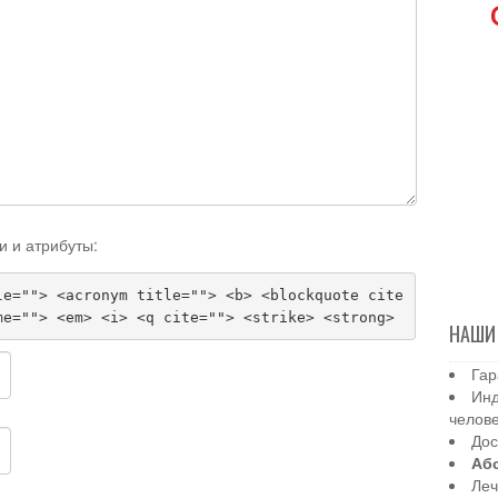
и и атрибуты:
le=""> <acronym title=""> <b> <blockquote cite
me=""> <em> <i> <q cite=""> <strike> <strong>
НАШИ
Гар
Инд
челов
Дос
Аб
Леч