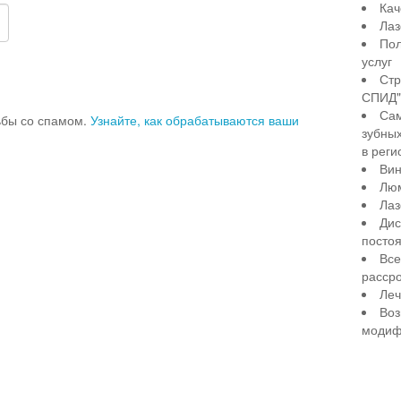
Кач
Лаз
Пол
услуг
Стр
СПИД" 
Сам
рьбы со спамом.
Узнайте, как обрабатываются ваши
зубны
в реги
Вин
Лю
Лаз
Дис
посто
Все
рассро
Леч
Воз
модиф