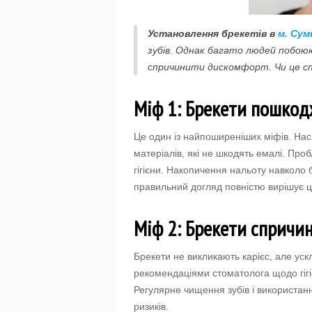
Установлення брекетів в
м. Сум
зубів. Однак багато людей побою
спричинити дискомфорт. Чи це спра
Міф 1: Брекети пошкод
Це один із найпоширеніших міфів. Насп
матеріалів, які не шкодять емалі. Пр
гігієни. Накопичення нальоту навколо 
правильний догляд повністю вирішує 
Міф 2: Брекети спричин
Брекети не викликають карієс, але ус
рекомендаціями стоматолога щодо гігіє
Регулярне чищення зубів і використан
ризиків.