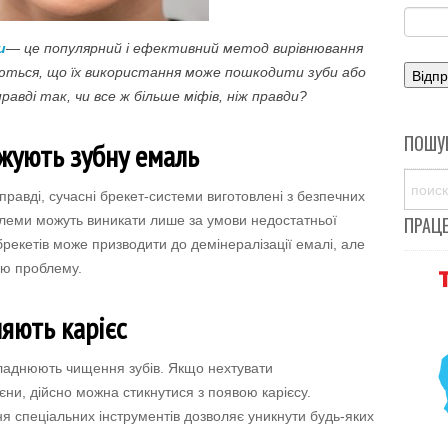
и
— це популярний і ефективний метод вирівнювання
ються, що їх використання може пошкодити зуби або
вді так, чи все ж більше міфів, ніж правди?
ПОШУ
жують зубну емаль
равді, сучасні брекет-системи виготовлені з безпечних
облеми можуть виникати лише за умови недостатньої
ПРАЦ
брекетів може призводити до демінералізації емалі, але
цю проблему.
яють карієс
кладнюють чищення зубів. Якщо нехтувати
ни, дійсно можна стикнутися з появою карієсу.
ня спеціальних інструментів дозволяє уникнути будь-яких