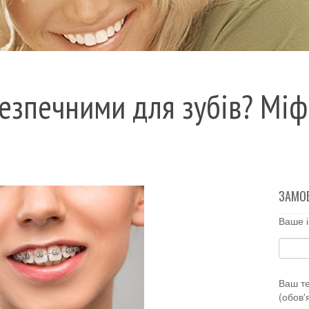
безпечними для зубів? Міф
ЗАМО
Ваше і
Ваш т
(обов'