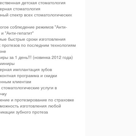
ественная детская стоматология
ерная стоматология
ный спектр всех стоматологических
огое соблюдение режимов "Анти-
и "Анти-гепатит"
ые быстрые сроки изготовления
х протезов по последним технологиям
оне
иры за 1 день!!! (новинка 2012 года)
миниры
ерная имплантация зубов
контная программа и скидки
янным клиентам
 стоматологические услуги в
чку
ение и протезирование по страховке
можность изготовления любой
икации зубного протеза