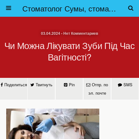
Стоматолог Сумы, стоматологические клиники Сумы, детская стоматология в Сумах. | Частная стоматология Сумы
03.04.2024 • Нет Комментариев
Чи Можна Лікувати Зуби Під Час
Вагітності?
Поделиться
Твитнуть
Pin
Отпр. по
SMS
эл. почте