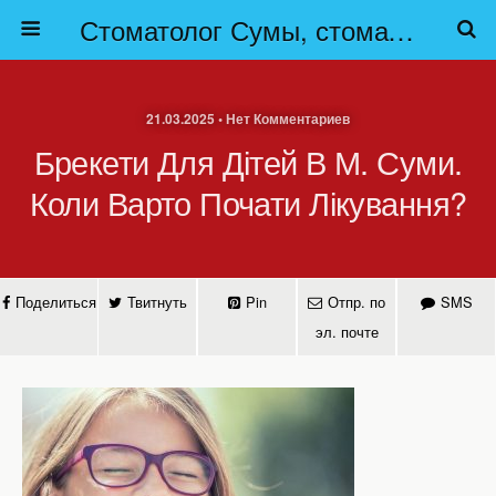
Стоматолог Сумы, стоматологические клиники Сумы, детская стоматология в Сумах. | Частная стоматология Сумы
21.03.2025 • Нет Комментариев
Брекети Для Дітей В М. Суми.
Коли Варто Почати Лікування?
Поделиться
Твитнуть
Pin
Отпр. по
SMS
эл. почте