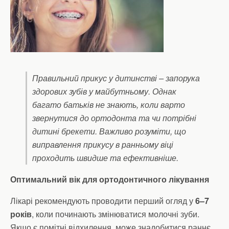
Правильний прикус у дитинстві – запорука
здорових зубів у майбутньому. Однак
багато батьків не знають, коли варто
звернутися до ортодонта та чи потрібні
дитині брекети. Важливо розуміти, що
виправлення прикусу в ранньому віці
проходить швидше та ефективніше.
Оптимальний вік для ортодонтичного лікування
Лікарі рекомендують проводити перший огляд у
6–7
років
, коли починають змінюватися молочні зуби.
Якщо є помітні відхилення, може знадобитися раннє