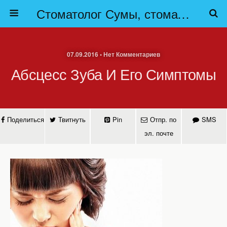
Стоматолог Сумы, стоматологические клиники Сумы, детская стоматология в Сумах. | Частная стоматология Сумы
07.09.2016 • Нет Комментариев
Абсцесс Зуба И Его Симптомы
Поделиться
Твитнуть
Pin
Отпр. по
SMS
эл. почте