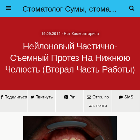
Стоматолог Сумы, стоматологические клиники Сумы, детская стоматология в Сумах. | Частная стоматология Сумы
19.09.2014 • Нет Комментариев
Нейлоновый Частично-
Съемный Протез На Нижнюю
Челюсть (вторая Часть Работы)
Поделиться
Твитнуть
Pin
Отпр. по
SMS
эл. почте