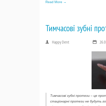
Read More →
Тимчасові зубні про
Happy Dent
26.0
Тимчасові зубні протези – це про
стаціонарні протези не будуть го