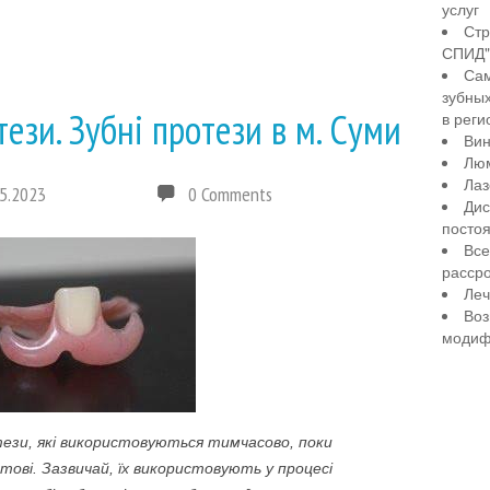
услуг
Стр
СПИД" 
Сам
зубны
тези. Зубні протези в м. Суми
в реги
Вин
Лю
Лаз
5.2023
0 Comments
Дис
посто
Все
рассро
Леч
Воз
модиф
тези, які використовуються тимчасово, поки
тові. Зазвичай, їх використовують у процесі