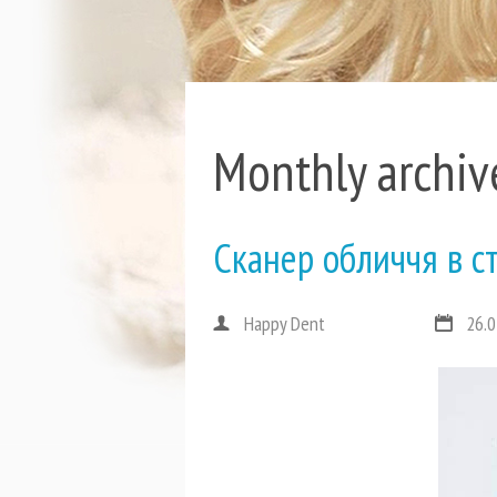
Monthly archiv
Сканер обличчя в с
Happy Dent
26.0