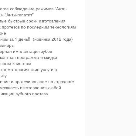
огое соблюдение режимов "Анти-
и "Анти-гепатит"
ые быстрые сроки изготовления
х протезов по последним технологиям
оне
иры за 1 день!!! (новинка 2012 года)
миниры
ерная имплантация зубов
контная программа и скидки
янным клиентам
 стоматологические услуги в
чку
ение и протезирование по страховке
можность изготовления любой
икации зубного протеза