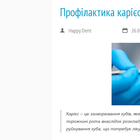
Профілактика карієс
Happy Dent
26.0
Карієс – це захворювання зубів, я
порожнині рота внаслідок розклад
руйнування зуба, що потребує лік