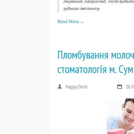
лікування, наприклад, після видал
зубного імпланту.
Read More →
Пломбування молоч
стоматологія м. Су
Happy Dent
26.0