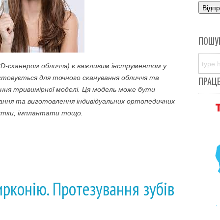
ПОШУ
3D-сканером обличчя) є важливим інструментом у
истовується для точного сканування обличчя та
ПРАЦ
ня тривимірної моделі. Ця модель може бути
вання та виготовлення індивідуальних ортопедичних
істки, імплантати тощо.
ирконію. Протезування зубів