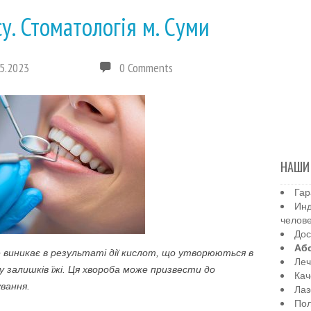
у. Стоматологія м. Суми
5.2023
0 Comments
НАШИ
Гар
Инд
челов
Дос
Аб
ке виникає в результаті дії кислот, що утворюються в
Леч
у залишків їжі. Ця хвороба може призвести до
Кач
ування.
Лаз
Пол