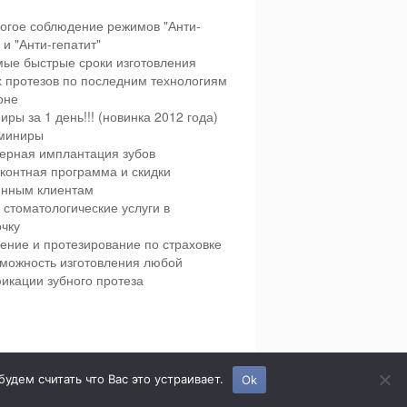
огое соблюдение режимов "Анти-
и "Анти-гепатит"
ые быстрые сроки изготовления
х протезов по последним технологиям
оне
иры за 1 день!!! (новинка 2012 года)
миниры
ерная имплантация зубов
контная программа и скидки
янным клиентам
 стоматологические услуги в
чку
ение и протезирование по страховке
можность изготовления любой
икации зубного протеза
етская и взрослая стоматология в городе Сумы.
дем считать что Вас это устраивает.
Ok