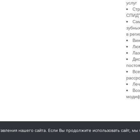
услуг
Стр
СПИД" 
Сам
зубны
в реги
Вин
Лю
Лаз
Дис
посто
Все
рассро
Леч
Воз
модиф
illiant Smile
Д
вления нашего сайта. Если Вы продолжите использовать сайт, мы бу