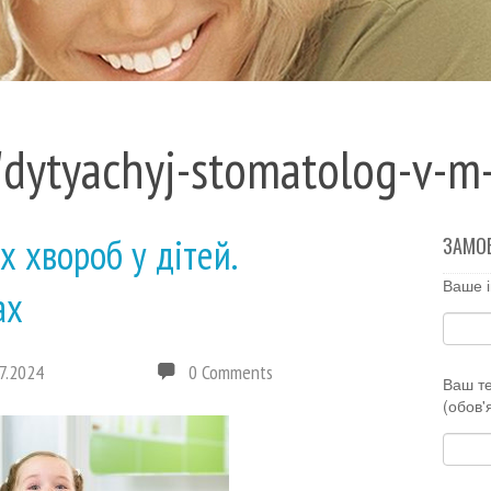
g "dytyachyj-stomatolog-v-m
 хвороб у дітей.
ЗАМО
Ваше і
ах
7.2024
0 Comments
Ваш т
(обов'