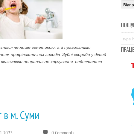
ПОШУ
чається не лише генетикою, а й правильними
ПРАЦ
нням профілактичних заходів. Зубні хвороби у дітей
, включаючи неправильне харчування, недостатню
 в м. Суми
1.2023
0 Comments