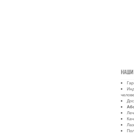
НАШИ
Гар
Инд
челов
Дос
Аб
Леч
Кач
Лаз
Пол