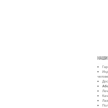
НАШИ
Гар
Инд
челов
Дос
Аб
Леч
Кач
Лаз
Пол