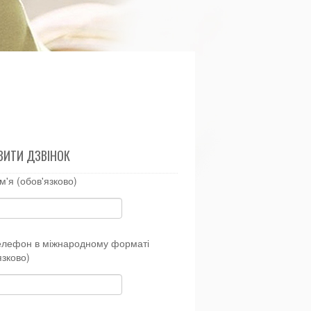
ВИТИ ДЗВІНОК
м'я (обов'язково)
елефон в міжнародному форматі
язково)