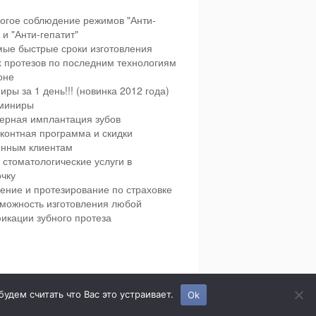
огое соблюдение режимов "Анти-
и "Анти-гепатит"
ые быстрые сроки изготовления
х протезов по последним технологиям
оне
иры за 1 день!!! (новинка 2012 года)
миниры
ерная имплантация зубов
контная программа и скидки
янным клиентам
 стоматологические услуги в
чку
ение и протезирование по страховке
можность изготовления любой
икации зубного протеза
етская и взрослая стоматология в городе Сумы.
дем считать что Вас это устраивает.
Ok