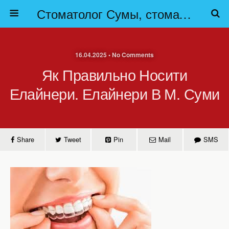
Стоматолог Сумы, стоматологические клиники Сумы, детская стоматология в Сумах. | Частная стоматология Сумы
16.04.2025 • No Comments
Як Правильно Носити
Елайнери. Елайнери В М. Суми
Share
Tweet
Pin
Mail
SMS