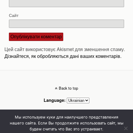
Сайт
Цей сайт використовує Akismet для зменшення спаму.
Дізнайтеся, як обробляються дані ваших коментарів.
Back to top
Language:
Mobile
Desktop
Мы используем куки для наилучшего представления
нашего сайта. Если Вы продолжите использовать сайт, мы
будем считать что Вас это устраивает.
Стоматолог Сумы, стоматологические клиники Сумы, детская стоматология в