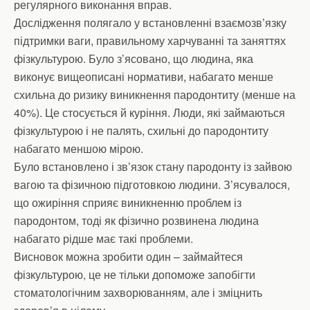
регулярного виконання вправ.
Дослідження полягало у встановленні взаємозв’язку
підтримки ваги, правильному харчуванні та заняттях
фізкультурою. Було з’ясовано, що людина, яка
виконує вищеописані нормативи, набагато менше
схильна до ризику виникнення пародонтиту (менше на
40%). Це стосується й куріння. Люди, які займаються
фізкультурою і не палять, схильні до пародонтиту
набагато меншою мірою.
Було встановлено і зв’язок стану пародонту із зайвою
вагою та фізичною підготовкою людини. З’ясувалося,
що ожиріння сприяє виникненню проблем із
пародонтом, тоді як фізично розвинена людина
набагато рідше має такі проблеми.
Висновок можна зробити один – займайтеся
фізкультурою, це не тільки допоможе запобігти
стоматологічним захворюванням, але і зміцнить