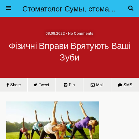
Стоматолог Сумы, стоматологические клиники Сумы, детская стоматология в Сумах. | Частная стоматология Сумы
08.08.2022 • No Comments
Фізичні Вправи Врятують Ваші
Зуби
Share
Tweet
Pin
Mail
SMS