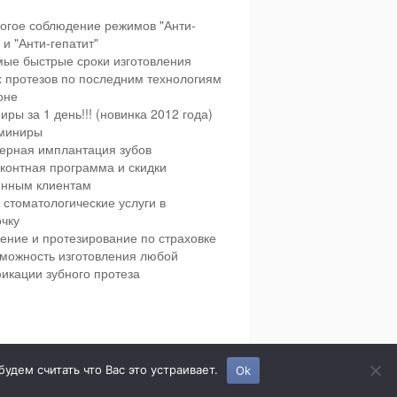
огое соблюдение режимов "Анти-
и "Анти-гепатит"
ые быстрые сроки изготовления
х протезов по последним технологиям
оне
иры за 1 день!!! (новинка 2012 года)
миниры
ерная имплантация зубов
контная программа и скидки
янным клиентам
 стоматологические услуги в
чку
ение и протезирование по страховке
можность изготовления любой
икации зубного протеза
етская и взрослая стоматология в городе Сумы.
дем считать что Вас это устраивает.
Ok