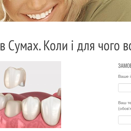
в Сумах. Коли і для чого в
ЗАМО
Ваше і
Ваш т
(обов'