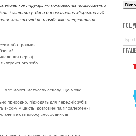
опедичні конструкції, які покривають пошкоджений
ність і естетику. Вони допомагають зберегти зуб
вання, коли звичайна пломба вже неефективна.
ПОШУ
ієсом або травмою.
ПРАЦ
блений.
видалення нерва).
ть втраченого зуба.
.
чні, але мають металеву основу, що може
о природно, підходять для передніх зубів.
 високу міцність, довговічні та гіпоалергенні.
, але мають високу зносостійкість.
оків
, якщо дотримуватися правил гігієни: