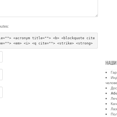
butes:
le=""> <acronym title=""> <b> <blockquote cite
me=""> <em> <i> <q cite=""> <strike> <strong>
НАШИ
Гар
Инд
челов
Дос
Аб
Леч
Кач
Лаз
Пол