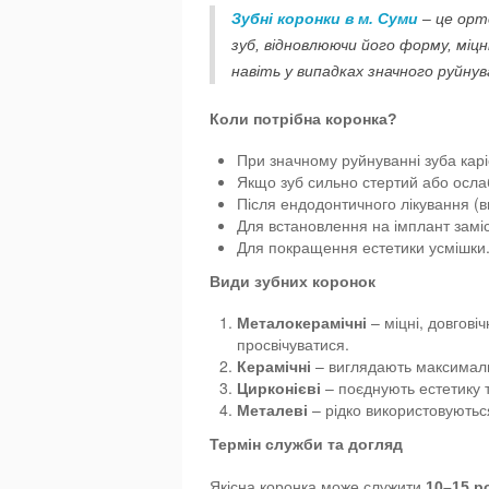
Зубні коронки в м. Суми
– це орт
зуб, відновлюючи його форму, міц
навіть у випадках значного руйну
Коли потрібна коронка?
При значному руйнуванні зуба кар
Якщо зуб сильно стертий або осла
Після ендодонтичного лікування (
Для встановлення на імплант заміс
Для покращення естетики усмішки
Види зубних коронок
Металокерамічні
– міцні, довгові
просвічуватися.
Керамічні
– виглядають максимальн
Цирконієві
– поєднують естетику та
Металеві
– рідко використовуються
Термін служби та догляд
Якісна коронка може служити
10–15 р