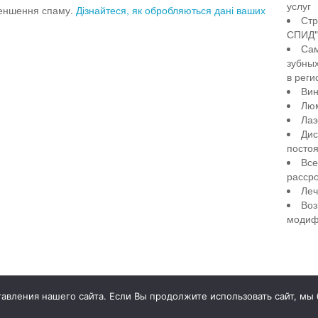
услуг
меншення спаму.
Дізнайтеся, як обробляються дані ваших
Стр
СПИД" 
Сам
зубны
в реги
Вин
Лю
Лаз
Дис
посто
Все
рассро
Леч
Воз
модиф
illiant Smile
Д
вления нашего сайта. Если Вы продолжите использовать сайт, мы бу