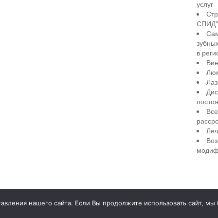
услуг
Стр
СПИД" 
Сам
зубны
в реги
Вин
Лю
Лаз
Дис
посто
Все
рассро
Леч
Воз
модиф
illiant Smile
Д
вления нашего сайта. Если Вы продолжите использовать сайт, мы бу