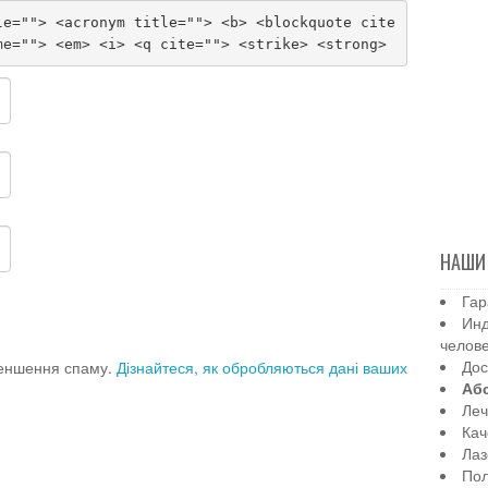
le=""> <acronym title=""> <b> <blockquote cite
me=""> <em> <i> <q cite=""> <strike> <strong>
НАШИ
Гар
Инд
челов
Дос
меншення спаму.
Дізнайтеся, як обробляються дані ваших
Аб
Леч
Кач
Лаз
Пол