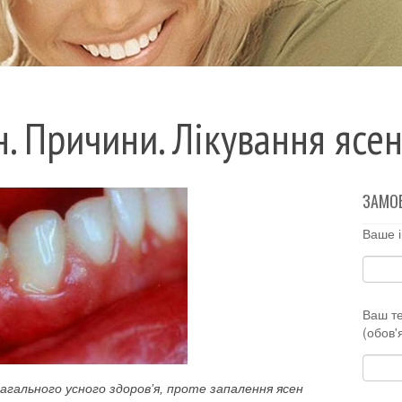
. Причини. Лікування ясен
ЗАМО
Ваше і
Ваш т
(обов'
загального усного здоров’я, проте запалення ясен