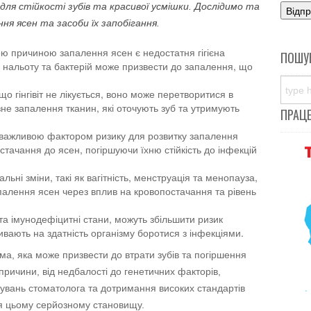
я стійкості зубів та красивої усмішки. Дослідимо та
ння ясен та засоби їх запобігання.
ою причиною запалення ясен є недостатня гігієна
ПОШУ
 нальоту та бактерій може призвести до запалення, що
о гінгівіт не лікується, воно може перетворитися в
не запалення тканин, які оточують зуб та утримують
ПРАЦ
важливою фактором ризику для розвитку запалення
тачання до ясен, погіршуючи їхню стійкість до інфекцій
льні зміни, такі як вагітність, менструація та менопауза,
палення ясен через вплив на кровопостачання та рівень
т та імунодефіцитні стани, можуть збільшити ризик
ивають на здатність організму боротися з інфекціями.
а, яка може призвести до втрати зубів та погіршення
 причини, від недбалості до генетичних факторів,
дувань стоматолога та дотримання високих стандартів
ня цьому серйозному становищу.