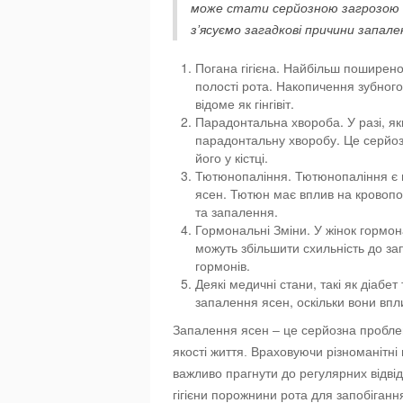
може стати серйозною загрозою дл
з’ясуємо загадкові причини запале
Погана гігієна. Найбільш поширен
полості рота. Накопичення зубного
відоме як гінгівіт.
Парадонтальна хвороба. У разі, якщ
парадонтальну хворобу. Це серйоз
його у кістці.
Тютюнопаління. Тютюнопаління є 
ясен. Тютюн має вплив на кровопос
та запалення.
Гормональні Зміни. У жінок гормона
можуть збільшити схильність до за
гормонів.
Деякі медичні стани, такі як діабе
запалення ясен, оскільки вони впл
Запалення ясен – це серйозна проблем
якості життя. Враховуючи різноманітні
важливо прагнути до регулярних відві
гігієни порожнини рота для запобіган