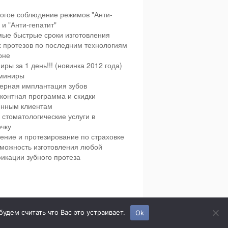
огое соблюдение режимов "Анти-
и "Анти-гепатит"
ые быстрые сроки изготовления
х протезов по последним технологиям
оне
иры за 1 день!!! (новинка 2012 года)
миниры
ерная имплантация зубов
контная программа и скидки
янным клиентам
 стоматологические услуги в
чку
ение и протезирование по страховке
можность изготовления любой
икации зубного протеза
етская и взрослая стоматология в городе Сумы.
дем считать что Вас это устраивает.
Ok