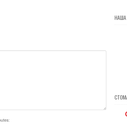
НАША
СТОМА
butes: