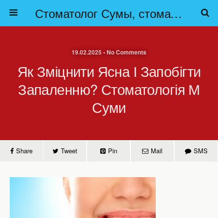
Стоматолог Сумы, стоматологические клиники Сумы, детская стоматология в Сумах. | Частная стоматология Сумы
19.02.2025 • No Comments
Як Зміцнити Ясна І Запобігти
Запаленню? Стоматологія М
Суми
Share
Tweet
Pin
Mail
SMS