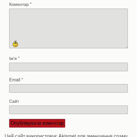
Коментар
*
Ім'я
*
Email
*
Сайт
Цей сайт використовує Akismet для зменшення спаму.