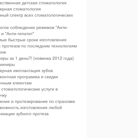
ественная детская стоматология
ерная стоматология
ный спектр всех стоматологических
огое соблюдение режимов "Анти-
и "Анти-гепатит"
ые быстрые сроки изготовления
х протезов по последним технологиям
оне
иры за 1 день!!! (новинка 2012 года)
миниры
ерная имплантация зубов
контная программа и скидки
янным клиентам
 стоматологические услуги в
чку
ение и протезирование по страховке
можность изготовления любой
икации зубного протеза