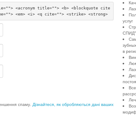
Кач
Лаз
le=""> <acronym title=""> <b> <blockquote cite
Пол
me=""> <em> <i> <q cite=""> <strike> <strong>
услуг
Стр
СПИД" 
Сам
зубны
в реги
Вин
Лю
Лаз
Дис
посто
Все
рассро
Леч
меншення спаму.
Дізнайтеся, як обробляються дані ваших
Воз
модиф