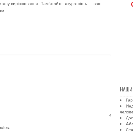
етапу вирівнювання. Пам’ятайте: акуратність — ваш
ки.
НАШИ
Гар
Инд
челов
Дос
Аб
butes:
Леч