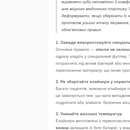
вирівняти зуби непомітно й комф
але міцного медичного пластику. 
деформувати, якщо зберігати їх 
протягом усього етапу лікування,
обов’язкових правил.
1. Завжди використовуйте спеціал
Основне правило —
ніколи не залиш
одразу кладіть у спеціальний футляр. 
потраплять під вплив бактерій або ме
пересиханню матеріалу, що може приз
2. Не зберігайте елайнери у сервет
Багато пацієнтів, знімаючи елайнери п
це закінчується тим, що капи випадко
подряпати або зламати. Безпечне міс
3. Уникайте високих температур
Елайнери виготовлені з термопластичн
можна
залишати їх біля батареї, у ма