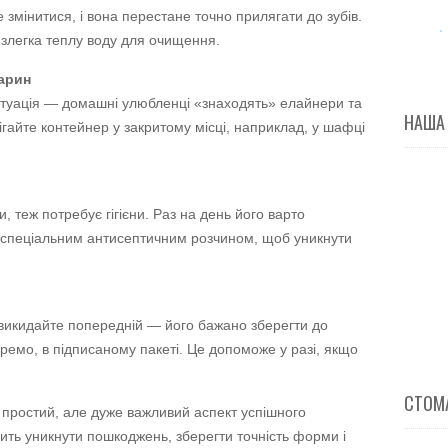
змінитися, і вона перестане точно прилягати до зубів.
злегка теплу воду для очищення.
варин
итуація — домашні улюбленці «знаходять» елайнери та
НАША
ігайте контейнер у закритому місці, наприклад, у шафці
, теж потребує гігієни. Раз на день його варто
 спеціальним антисептичним розчином, щоб уникнути
 викидайте попередній — його бажано зберегти до
кремо, в підписаному пакеті. Це допоможе у разі, якщо
СТОМА
 простий, але дуже важливий аспект успішного
ить уникнути пошкоджень, зберегти точність форми і