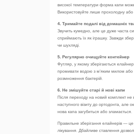
високої температури форма капи може 
Використовуйте лише прохолодну або 
4. Тримайте подалі від домашніх т
Звучить кумедно, але це дуже часта с
сприймають їх як іграшку. Завжди збер
чи шухляді.
5. Регулярно очищуйте контейнер
Футляр, у якому зберігаються елайнери
промивати водою з м’яким милом або
розмноження бактерій.
6. Не змішуйте старі й нові капи
Після переходу на новий комплект не
наступного візиту до ортодонта, але о
нова капа загубиться або зламається.
Правильне зберігання елайнерів — це
лікування. Дбайливе ставлення дозвол