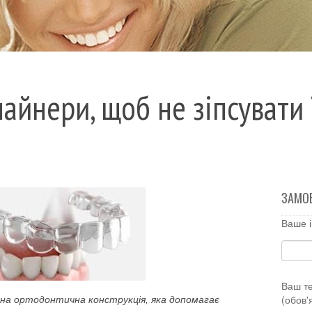
лайнери, щоб не зіпсувати 
ЗАМО
Ваше і
Ваш т
(обов'
на ортодонтична конструкція, яка допомагає