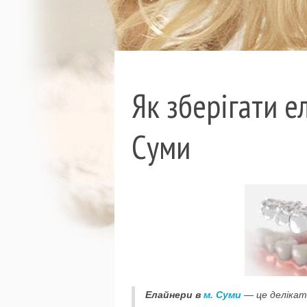
Як зберігати е
Суми
Елайнери в
м. Суми
— це делікат