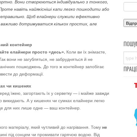
ортно. Вони створюються індивідуально з тонкого,
Проте навіть найякісніші капи легко пошкодити або
неправильно. Щоб елайнери служили ефективно
 важливо дотримуватися кількох простих, але
ПОШУ
ьний контейнер
айте елайнери просто «десь».
Коли ви їх знімаєте,
Так вони не загубляться, не забрудняться й не
ханічних пошкоджень. До того ж контейнер запобігає
ПРАЦ
вести до деформації.
ках чи кишенях
еред їжею, загортають їх у серветку — і майже завжди
во викидають. А у кишенях чи сумках елайнери легко
це для них лише одне — ваш контейнер.
ого матеріалу, який чутливий до нагрівання. Тому
не
шині під сонцем чи промивати гарячою водою. Від