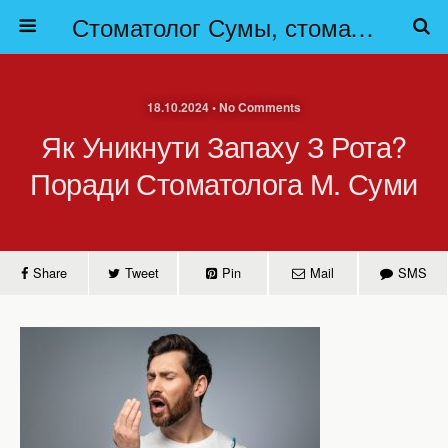
Стоматолог Сумы, стоматологические клиники Сумы, детская стоматология в Сумах. | Частная стоматология Сумы
18.10.2024 • No Comments
Як Уникнути Запаху З Рота?
Поради Стоматолога М. Суми
Share
Tweet
Pin
Mail
SMS