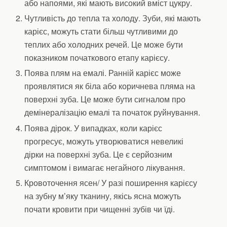
або напоями, які мають високий вміст цукру.
Чутливість до тепла та холоду. Зуби, які мають
карієс, можуть стати більш чутливими до
теплих або холодних речей. Це може бути
показником початкового етапу карієсу.
Поява плям на емалі. Ранній карієс може
проявлятися як біла або коричнева пляма на
поверхні зуба. Це може бути сигналом про
демінералізацію емалі та початок руйнування.
Поява дірок. У випадках, коли карієс
прогресує, можуть утворюватися невеликі
дірки на поверхні зуба. Це є серйозним
симптомом і вимагає негайного лікування.
Кровоточення ясен/ У разі поширення карієсу
на зубну м’яку тканину, якісь ясна можуть
почати кровити при чищенні зубів чи їді.