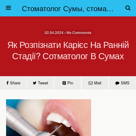
Стоматолог Сумы, стоматологические клиники Сумы, детская стоматология в Сумах. | Частная стоматология Сумы
02.04.2024 • No Comments
Як Розпізнати Карієс На Ранній
Стадії? Сотматолог В Сумах
Share
Tweet
Pin
Mail
SMS