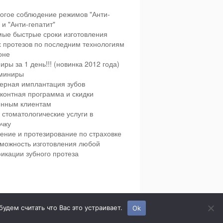
огое соблюдение режимов "Анти-
и "Анти-гепатит"
ые быстрые сроки изготовления
х протезов по последним технологиям
оне
иры за 1 день!!! (новинка 2012 года)
миниры
ерная имплантация зубов
контная программа и скидки
янным клиентам
 стоматологические услуги в
чку
ение и протезирование по страховке
можность изготовления любой
икации зубного протеза
етская и взрослая стоматология в городе Сумы.
дем считать что Вас это устраивает.
Ok