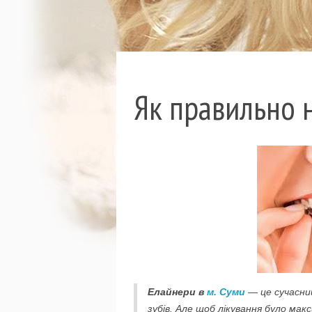
Як правильно н
Елайнери в
м. Суми
— це сучасний
зубів. Але щоб лікування було ма