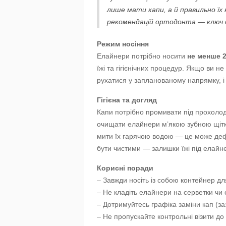
лише мати капи, а й правильно ї
рекомендацій ортодонта — ключ д
Режим носіння
Елайнери потрібно носити
не менше 2
їжі та гігієнічних процедур. Якщо ви 
рухатися у запланованому напрямку, і
Гігієна та догляд
Капи потрібно промивати під прохоло
очищати елайнери м’якою зубною щітк
мити їх гарячою водою — це може де
бути чистими — залишки їжі під елайн
Корисні поради
– Завжди носіть із собою контейнер дл
– Не кладіть елайнери на серветки чи
– Дотримуйтесь графіка заміни кап (за
– Не пропускайте контрольні візити до