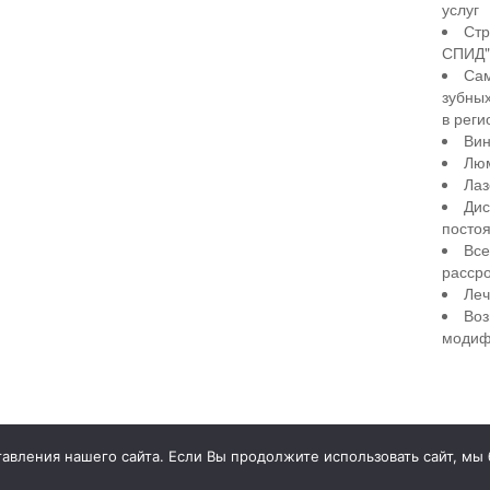
услуг
Стр
СПИД" 
Сам
зубны
в реги
Вин
Лю
Лаз
Дис
посто
Все
рассро
Леч
Воз
модиф
illiant Smile
Д
вления нашего сайта. Если Вы продолжите использовать сайт, мы бу