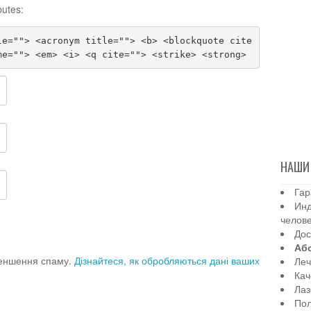
butes:
le=""> <acronym title=""> <b> <blockquote cite
me=""> <em> <i> <q cite=""> <strike> <strong>
НАШИ
Гар
Инд
челов
Дос
Аб
меншення спаму.
Дізнайтеся, як обробляються дані ваших
Леч
Кач
Лаз
Пол