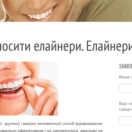
осити елайнери. Елайнери
ЗАМО
Ваше і
Ваш т
(обов'
, зручний і майже непомітний спосіб вирівнювання
ксимально ефективним і не затягнулося, важливо не