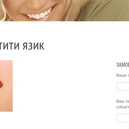
тити язик
ЗАМО
Ваше і
Ваш т
(обов'