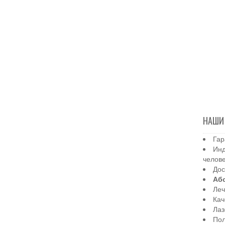
НАШИ
Гар
Инд
челов
Дос
Аб
Леч
Кач
Лаз
Пол