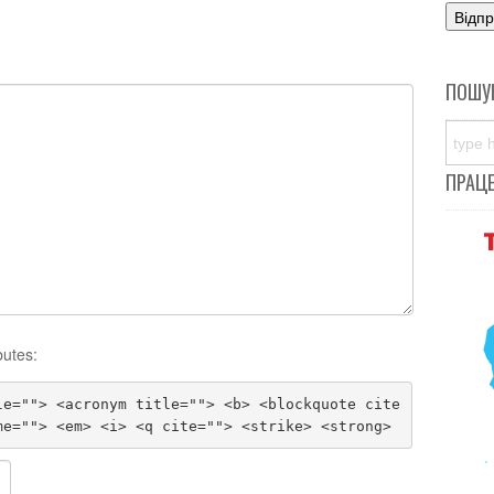
ПОШУ
ПРАЦ
butes:
le=""> <acronym title=""> <b> <blockquote cite
me=""> <em> <i> <q cite=""> <strike> <strong>