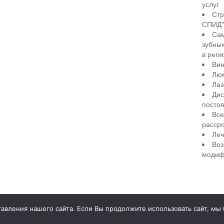
услуг
Стр
СПИД" 
Сам
зубны
в реги
Вин
Лю
Лаз
Дис
посто
Все
рассро
Леч
Воз
модиф
illiant Smile
Д
вления нашего сайта. Если Вы продолжите использовать сайт, мы бу