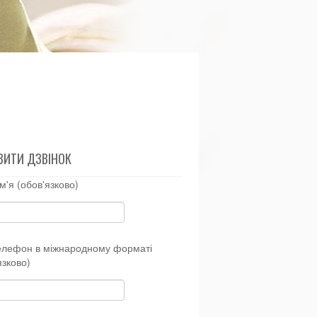
ВИТИ ДЗВІНОК
м'я (обов'язково)
елефон в міжнародному форматі
язково)