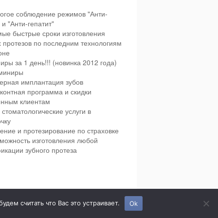
огое соблюдение режимов "Анти-
и "Анти-гепатит"
ые быстрые сроки изготовления
х протезов по последним технологиям
оне
иры за 1 день!!! (новинка 2012 года)
миниры
ерная имплантация зубов
контная программа и скидки
янным клиентам
 стоматологические услуги в
чку
ение и протезирование по страховке
можность изготовления любой
икации зубного протеза
етская и взрослая стоматология в городе Сумы.
дем считать что Вас это устраивает.
Ok