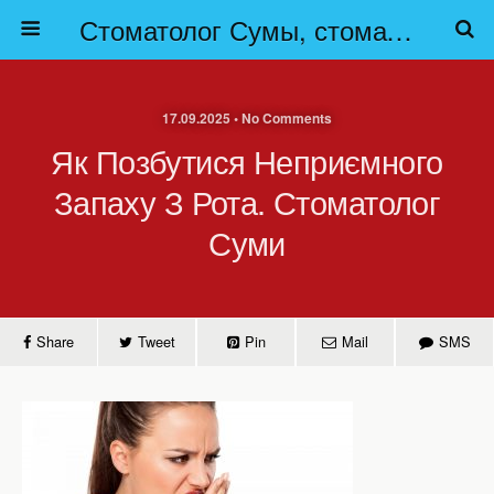
Стоматолог Сумы, стоматологические клиники Сумы, детская стоматология в Сумах. | Частная стоматология Сумы
17.09.2025 • No Comments
Як Позбутися Неприємного
Запаху З Рота. Стоматолог
Суми
Share
Tweet
Pin
Mail
SMS