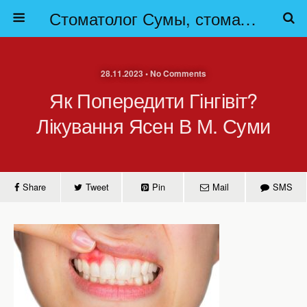
Стоматолог Сумы, стоматологические клиники Сумы, детская стоматология в Сумах. | Частная стоматология Сумы
28.11.2023 • No Comments
Як Попередити Гінгівіт?
Лікування Ясен В М. Суми
Share
Tweet
Pin
Mail
SMS