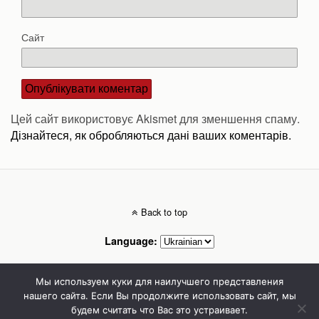
Сайт
Цей сайт використовує Akismet для зменшення спаму.
Дізнайтеся, як обробляються дані ваших коментарів.
Back to top
Language:
Mobile
Desktop
Мы используем куки для наилучшего представления
нашего сайта. Если Вы продолжите использовать сайт, мы
будем считать что Вас это устраивает.
Стоматолог Сумы, стоматологические клиники Сумы, детская стоматология в