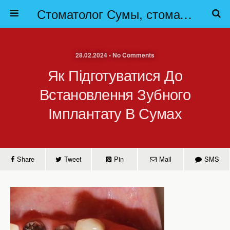
Стоматолог Сумы, стоматологические клиники Сумы, детская стоматология в Сумах. | Частная стоматология Сумы
28.02.2024 • No Comments
Як Підготуватися До
Встановлення Зубного
Імплантату В Сумах
Share
Tweet
Pin
Mail
SMS