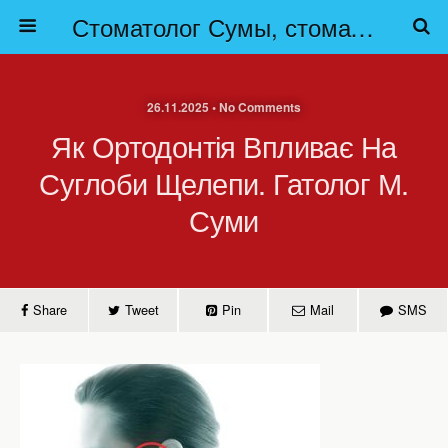
Стоматолог Сумы, стоматологические клиники Сумы, детская стоматология в Сумах. | Частная стоматология Сумы
26.11.2025 • No Comments
Як Ортодонтія Впливає На
Суглоби Щелепи. Гатолог М.
Суми
Share
Tweet
Pin
Mail
SMS