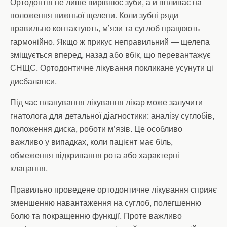
Ортодонтія не лише вирівнює зуби, а й впливає на
положення нижньої щелепи. Коли зубні ряди
правильно контактують, м’язи та суглоб працюють
гармонійно. Якщо ж прикус неправильний — щелепа
зміщується вперед, назад або вбік, що перевантажує
СНЩС. Ортодонтичне лікування покликане усунути ці
дисбаланси.
Під час планування лікування лікар може залучити
гнатолога для детальної діагностики: аналізу суглобів,
положення диска, роботи м’язів. Це особливо
важливо у випадках, коли пацієнт має біль,
обмеження відкривання рота або характерні
клацання.
Правильно проведене ортодонтичне лікування сприяє
зменшенню навантаження на суглоб, полегшенню
болю та покращенню функції. Проте важливо