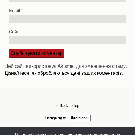
Email
*
Сайт
Цей сайт використовує Akismet для зменшення спаму.
Дізнайтеся, як обробляються дані ваших коментарів.
Back to top
Language:
Mobile
Desktop
Мы используем куки для наилучшего представления