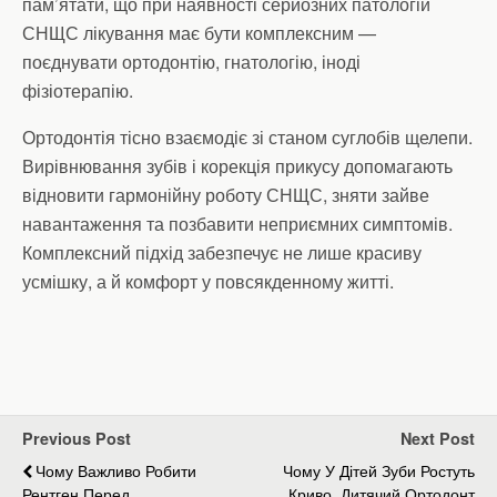
пам’ятати, що при наявності серйозних патологій
СНЩС лікування має бути комплексним —
поєднувати ортодонтію, гнатологію, іноді
фізіотерапію.
Ортодонтія тісно взаємодіє зі станом суглобів щелепи.
Вирівнювання зубів і корекція прикусу допомагають
відновити гармонійну роботу СНЩС, зняти зайве
навантаження та позбавити неприємних симптомів.
Комплексний підхід забезпечує не лише красиву
усмішку, а й комфорт у повсякденному житті.
Previous Post
Next Post
Чому Важливо Робити
Чому У Дітей Зуби Ростуть
Рентген Перед
Криво. Дитячий Ортодонт