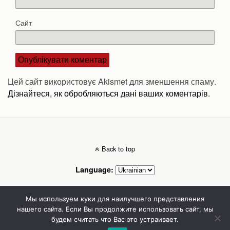
Сайт
Цей сайт використовує Akismet для зменшення спаму.
Дізнайтеся, як обробляються дані ваших коментарів.
Back to top
Language:
Mobile
Desktop
Мы используем куки для наилучшего представления
нашего сайта. Если Вы продолжите использовать сайт, мы
будем считать что Вас это устраивает.
Стоматолог Сумы, стоматологические клиники Сумы, детская стоматология в
Сумах. | Частная стоматология Сумы