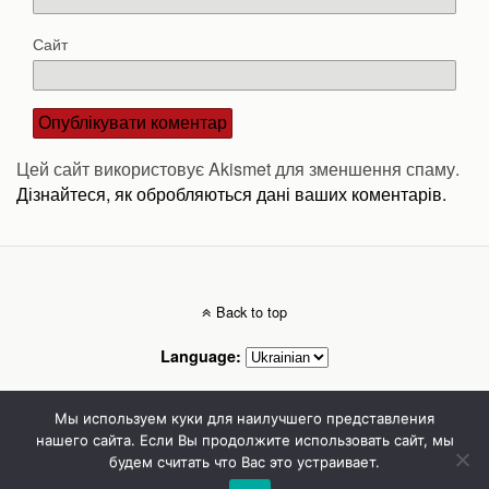
Сайт
Цей сайт використовує Akismet для зменшення спаму.
Дізнайтеся, як обробляються дані ваших коментарів.
Back to top
Language:
Mobile
Desktop
Мы используем куки для наилучшего представления
нашего сайта. Если Вы продолжите использовать сайт, мы
будем считать что Вас это устраивает.
Стоматолог Сумы, стоматологические клиники Сумы, детская стоматология в
Сумах. | Частная стоматология Сумы