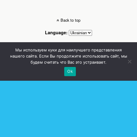
Back to top
Language:
Mobile
Desktop
Мы используем куки для наилучшего представления
нашего сайта. Если Вы продолжите использовать сайт, мы
будем считать что Вас это устраивает.
Стоматолог Сумы, стоматологические клиники Сумы, детская стоматология в
Сумах. | Частная стоматология Сумы
Ok