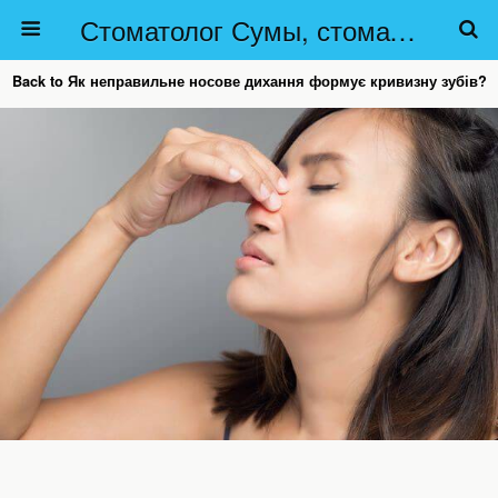
Стоматолог Сумы, стоматологические клиники Сумы, детская стоматология в Сумах. | Частная стоматология Сумы
Back to Як неправильне носове дихання формує кривизну зубів?