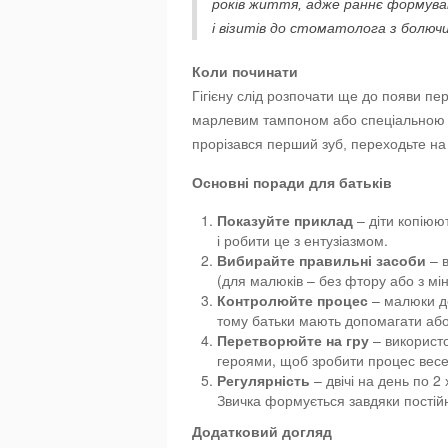
років життя, адже раннє формуван
і візитів до стоматолога з болю
Коли починати
Гігієну слід розпочати ще до появи пе
марлевим тампоном або спеціальною с
прорізався перший зуб, переходьте на
Основні поради для батьків
Показуйте приклад
– діти копіюю
і робити це з ентузіазмом.
Вибирайте правильні засоби
– в
(для малюків – без фтору або з м
Контролюйте процес
– малюки до
тому батьки мають допомагати або
Перетворюйте на гру
– використо
героями, щоб зробити процес вес
Регулярність
– двічі на день по 2
Звичка формується завдяки постійн
Додатковий догляд