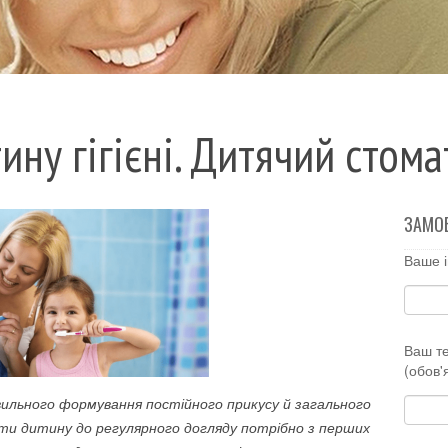
ину гігієні. Дитячий стом
ЗАМО
Ваше і
Ваш т
(обов'
авильного формування постійного прикусу й загального
ти дитину до регулярного догляду потрібно з перших