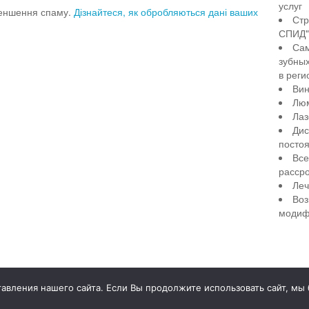
услуг
меншення спаму.
Дізнайтеся, як обробляються дані ваших
Стр
СПИД" 
Сам
зубны
в реги
Вин
Лю
Лаз
Дис
посто
Все
рассро
Леч
Воз
модиф
illiant Smile
Д
вления нашего сайта. Если Вы продолжите использовать сайт, мы бу