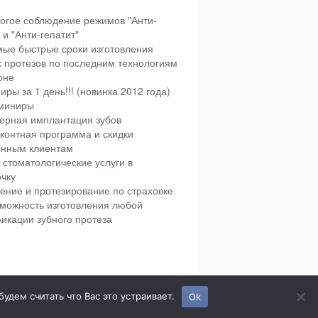
огое соблюдение режимов "Анти-
и "Анти-гепатит"
ые быстрые сроки изготовления
х протезов по последним технологиям
оне
иры за 1 день!!! (новинка 2012 года)
миниры
ерная имплантация зубов
контная программа и скидки
янным клиентам
 стоматологические услуги в
чку
ение и протезирование по страховке
можность изготовления любой
икации зубного протеза
етская и взрослая стоматология в городе Сумы.
дем считать что Вас это устраивает.
Ok