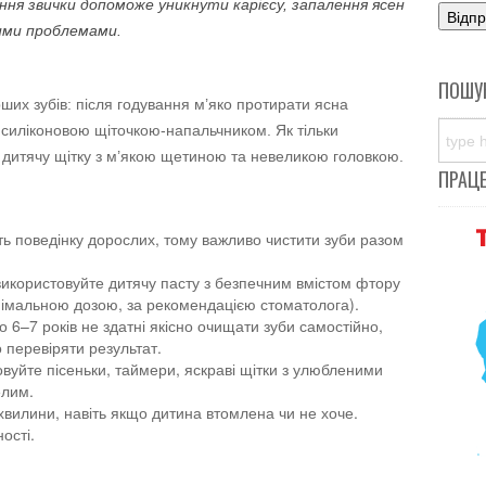
ня звички допоможе уникнути карієсу, запалення ясен
чими проблемами.
ПОШУ
рших зубів: після годування м’яко протирати ясна
иліконовою щіточкою-напальчником. Як тільки
 дитячу щітку з м’якою щетиною та невеликою головкою.
ПРАЦ
ть поведінку дорослих, тому важливо чистити зуби разом
икористовуйте дитячу пасту з безпечним вмістом фтору
інімальною дозою, за рекомендацією стоматолога).
 6–7 років не здатні якісно очищати зуби самостійно,
 перевіряти результат.
вуйте пісеньки, таймери, яскраві щітки з улюбленими
елим.
 хвилини, навіть якщо дитина втомлена чи не хоче.
ості.