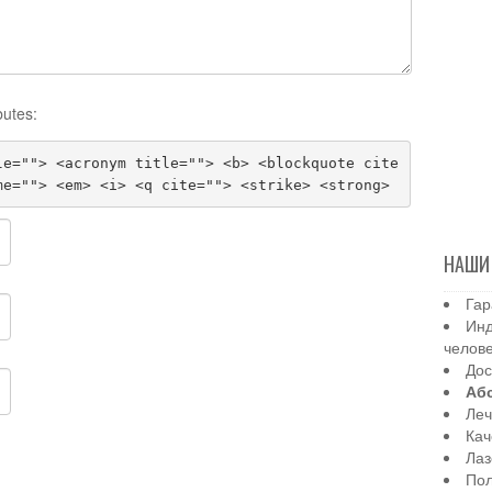
butes:
le=""> <acronym title=""> <b> <blockquote cite
me=""> <em> <i> <q cite=""> <strike> <strong>
НАШИ
Гар
Инд
челов
Дос
Аб
Леч
Кач
Лаз
Пол