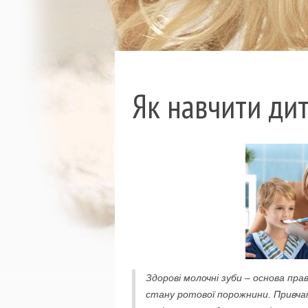
Як навчити дит
Здорові молочні зуби – основа пр
стану ротової порожнини. Привча