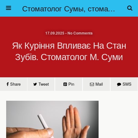
Стоматолог Сумы, стоматологические клиники Сумы, детская стоматология в Сумах. | Частная стоматология Сумы
17.09.2025 • No Comments
Як Куріння Впливає На Стан
Зубів. Стоматолог М. Суми
Share
Tweet
Pin
Mail
SMS