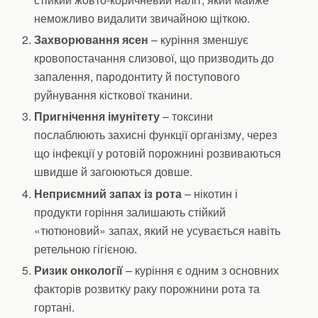
неможливо видалити звичайною щіткою.
Захворювання ясен
– куріння зменшує
кровопостачання слизової, що призводить до
запалення, пародонтиту й поступового
руйнування кісткової тканини.
Пригнічення імунітету
– токсини
послаблюють захисні функції організму, через
що інфекції у ротовій порожнині розвиваються
швидше й загоюються довше.
Неприємний запах із рота
– нікотин і
продукти горіння залишають стійкий
«тютюновий» запах, який не усувається навіть
ретельною гігієною.
Ризик онкології
– куріння є одним з основних
факторів розвитку раку порожнини рота та
гортані.