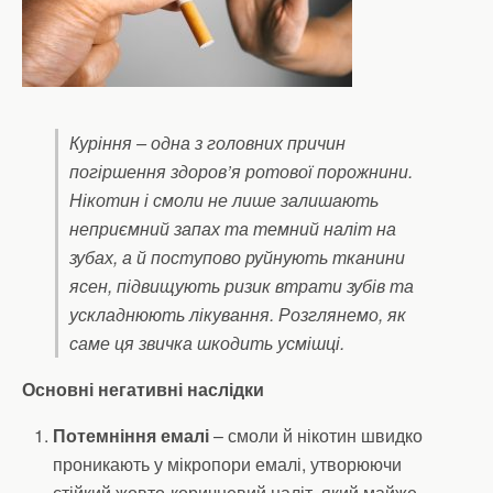
Куріння – одна з головних причин
погіршення здоров’я ротової порожнини.
Нікотин і смоли не лише залишають
неприємний запах та темний наліт на
зубах, а й поступово руйнують тканини
ясен, підвищують ризик втрати зубів та
ускладнюють лікування. Розглянемо, як
саме ця звичка шкодить усмішці.
Основні негативні наслідки
Потемніння емалі
– смоли й нікотин швидко
проникають у мікропори емалі, утворюючи
стійкий жовто-коричневий наліт, який майже