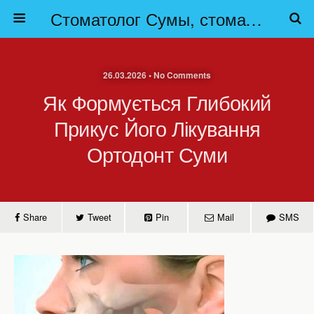
Стоматолог Сумы, стоматологические клиники Сумы, детская стоматология в Сумах. | Частная стоматология Сумы
26.03.2026 • No Comments
Як Формується Глибокий
Прикус Його Лікування
Ортодонт Суми
Share
Tweet
Pin
Mail
SMS