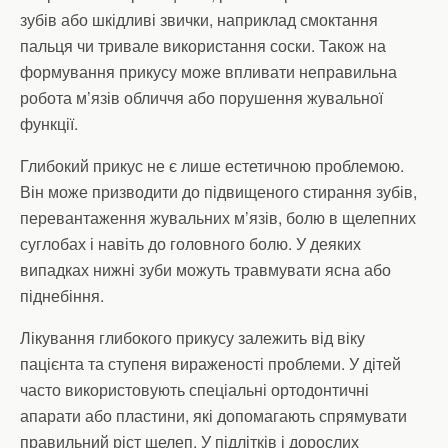
зубів або шкідливі звички, наприклад смоктання
пальця чи тривале використання соски. Також на
формування прикусу може впливати неправильна
робота м’язів обличчя або порушення жувальної
функції.
Глибокий прикус не є лише естетичною проблемою.
Він може призводити до підвищеного стирання зубів,
перевантаження жувальних м’язів, болю в щелепних
суглобах і навіть до головного болю. У деяких
випадках нижні зуби можуть травмувати ясна або
піднебіння.
Лікування глибокого прикусу залежить від віку
пацієнта та ступеня вираженості проблеми. У дітей
часто використовують спеціальні ортодонтичні
апарати або пластини, які допомагають спрямувати
правильний ріст щелеп. У підлітків і дорослих